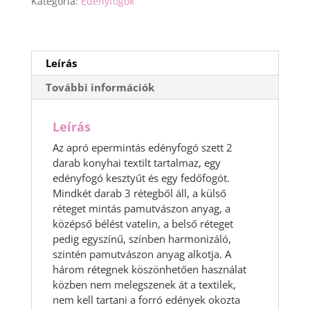
Kategória:
Edényfogók
db-
os
mennyiség
Leírás
További információk
Leírás
Az apró epermintás edényfogó szett 2
darab konyhai textilt tartalmaz, egy
edényfogó kesztyűt és egy fedőfogót.
Mindkét darab 3 rétegből áll, a külső
réteget mintás pamutvászon anyag, a
középső bélést vatelin, a belső réteget
pedig egyszínű, színben harmonizáló,
szintén pamutvászon anyag alkotja. A
három rétegnek köszönhetően használat
közben nem melegszenek át a textilek,
nem kell tartani a forró edények okozta