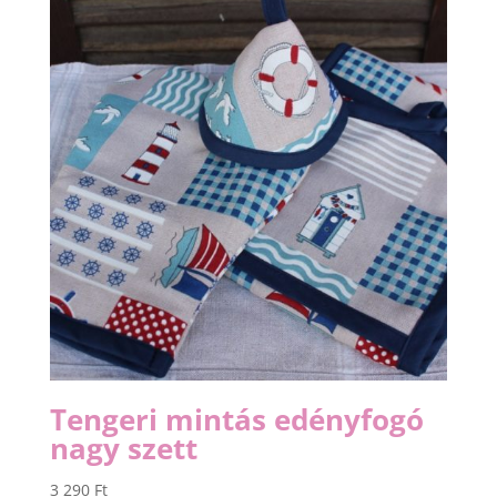
Tengeri mintás edényfogó
nagy szett
3 290
Ft