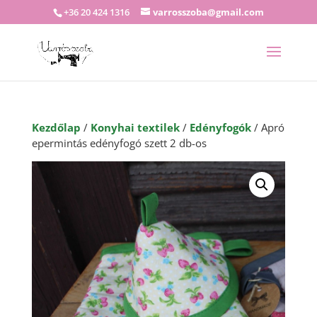
+36 20 424 1316
varrosszoba@gmail.com
Kezdőlap
/
Konyhai textilek
/
Edényfogók
/ Apró
epermintás edényfogó szett 2 db-os