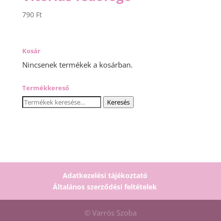
790
Ft
Kosár
Nincsenek termékek a kosárban.
Termékkereső
Keresés
Keresés
a
következőre:
Adatkezelési tájékoztató
Általános szerződési feltételek
© Varrós Szoba