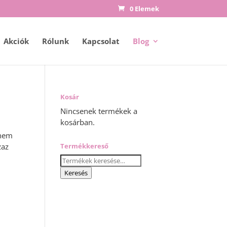
0 Elemek
Akciók
Rólunk
Kapcsolat
Blog
Kosár
Nincsenek termékek a
kosárban.
 nem
zaz
Termékkereső
Keresés
a
Keresés
következőre: