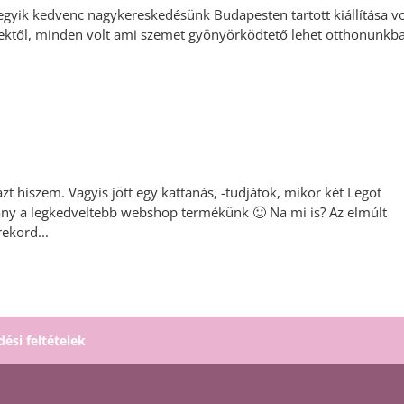
egyik kedvenc nagykereskedésünk Budapesten tartott kiállítása vo
ektől, minden volt ami szemet gyönyörködtető lehet otthonunkb
azt hiszem. Vagyis jött egy kattanás, -tudjátok, mikor két Legot
alany a legkedveltebb webshop termékünk 🙂 Na mi is? Az elmúlt
ekord...
dési feltételek