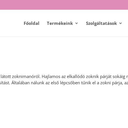
Főoldal
Termékeink
Szolgáltatások
m látott zoknimanóról. Hajlamos az elkallódó zoknik párját sokáig
ítást. Általában nálunk az első lépcsőben tűnik el a zokni párja, a