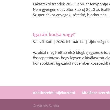
Lakástextil trendek 2020 Február fénypontja 
Nem gyengén odavoltunk az új 2020-as textil
Szuper dekor anyagok, sötétítő, blackout és...
Igazán kocka vagy?
Szerző:
Kati
|
2020. február 14.
|
Újdonságok
Az oldal megérett az első blogbejegyzésre is, 
összepattintasz- hogy legyen a kiválasztott 
hónapokban, (igazából november közepétől) r
Adatkezelési tájékoztató
Általános szerző
© Varrós Szoba