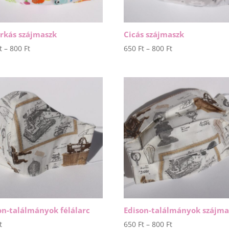
rkás szájmaszk
Cicás szájmaszk
Ártartomány:
Ártartomány:
t
–
800
Ft
650
Ft
–
800
Ft
650 Ft
650 Ft
-
-
800 Ft
800 Ft
on-találmányok félálarc
Edison-találmányok szájma
Ártartomány:
t
650
Ft
–
800
Ft