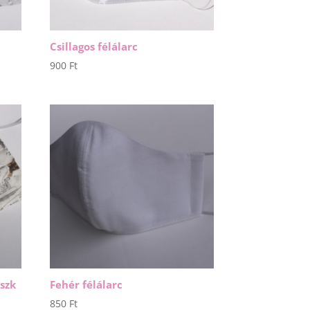
Csillagos félálarc
900
Ft
szk
Fehér félálarc
850
Ft