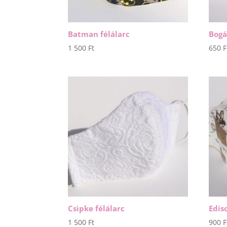
Batman félálarc
Bogá
1 500
Ft
650
F
Csipke félálarc
Edis
1 500
Ft
900
F