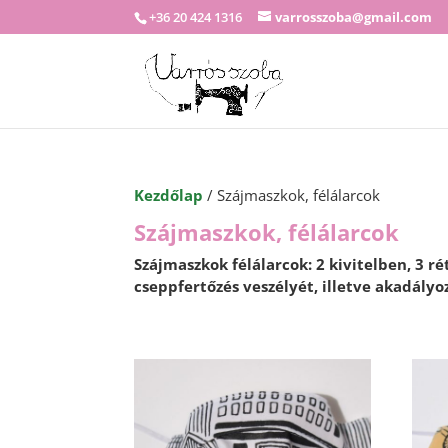
+36 20 424 1316
varrosszoba@gmail.com
Kezdőlap
/ Szájmaszkok, félálarcok
Szájmaszkok, félálarcok
Szájmaszkok félálarcok: 2 kivitelben
, 3 r
cseppfertőzés veszélyét, illetve akadály