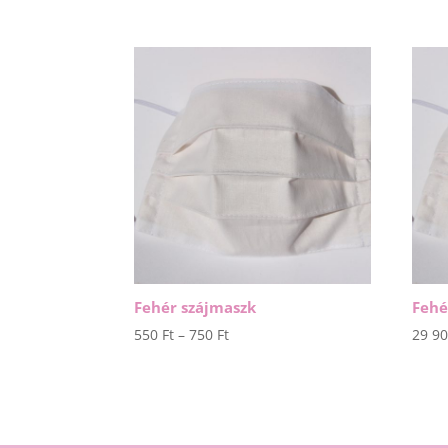
Fehér szájmaszk
Fehé
Ártartomány:
550
Ft
–
750
Ft
29 9
550 Ft
-
750 Ft