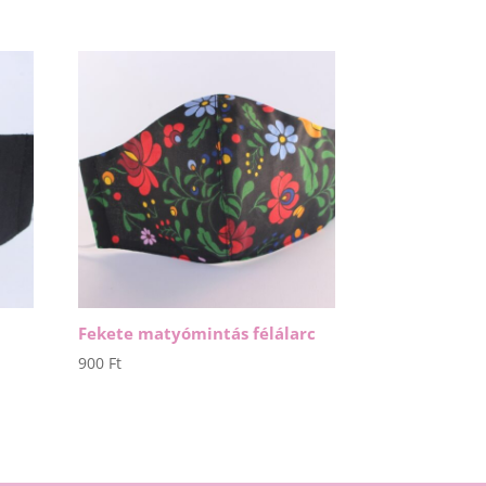
Fekete matyómintás félálarc
900
Ft