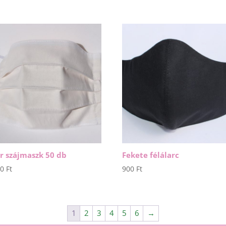
650 Ft
-
800 Ft
r szájmaszk 50 db
Fekete félálarc
00
Ft
900
Ft
1
2
3
4
5
6
→