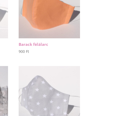
Barack félálarc
900
Ft