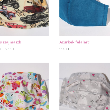
s szájmaszk
Azúrkék félálarc
Ártartomány:
t
–
800
Ft
900
Ft
650 Ft
-
800 Ft