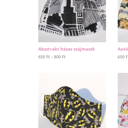
Absztrakt házas szájmaszk
Autó
Ártartomány:
650
Ft
–
800
Ft
650
F
650 Ft
-
800 Ft