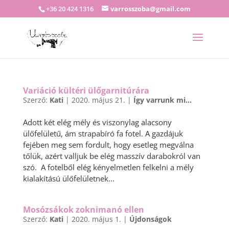
+36 20 424 1316
varrosszoba@gmail.com
Variáció kültéri ülőgarnitúrára
Szerző:
Kati
|
2020. május 21.
|
Így varrunk mi...
Adott két elég mély és viszonylag alacsony
ülőfelületű, ám strapabíró fa fotel. A gazdájuk
fejében meg sem fordult, hogy esetleg megválna
tőlük, azért valljuk be elég masszív darabokról van
szó. A fotelből elég kényelmetlen felkelni a mély
kialakítású ülőfelületnek...
Mosózsákok zoknimanó ellen
Szerző:
Kati
|
2020. május 1.
|
Újdonságok