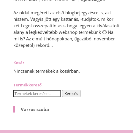
Az oldal megérett az első blogbejegyzésre is, azt
hiszem. Vagyis jött egy kattanás, -tudjátok, mikor
két Legot összepattintasz- hogy legyen a kiválasztott
alany a legkedveltebb webshop termékünk 🙂 Na
mi is? Az elmúlt hónapokban, (igazából november
közepétől) rekord...
Kosár
Nincsenek termékek a kosárban.
Termékkereső
Keresés
Keresés
a
következőre:
Varrós szoba