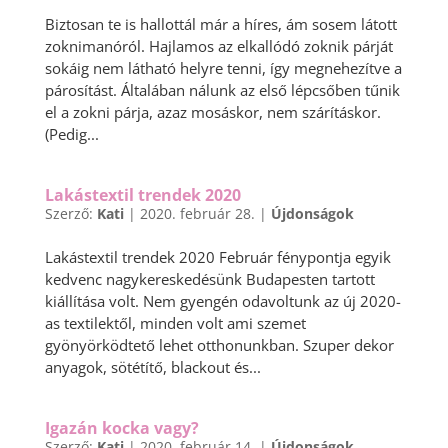
Biztosan te is hallottál már a híres, ám sosem látott
zoknimanóról. Hajlamos az elkallódó zoknik párját
sokáig nem látható helyre tenni, így megnehezítve a
párosítást. Általában nálunk az első lépcsőben tűnik
el a zokni párja, azaz mosáskor, nem szárításkor.
(Pedig...
Lakástextil trendek 2020
Szerző:
Kati
|
2020. február 28.
|
Újdonságok
Lakástextil trendek 2020 Február fénypontja egyik
kedvenc nagykereskedésünk Budapesten tartott
kiállítása volt. Nem gyengén odavoltunk az új 2020-
as textilektől, minden volt ami szemet
gyönyörködtető lehet otthonunkban. Szuper dekor
anyagok, sötétítő, blackout és...
Igazán kocka vagy?
Szerző:
Kati
|
2020. február 14.
|
Újdonságok