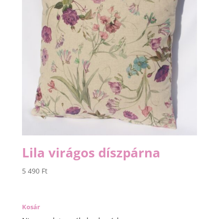
Lila virágos díszpárna
5 490
Ft
Kosár