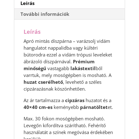
Leírás
További információk
Leírás
Apró mintás díszpárna – varázsolj vidám
hangulatot nappalidba vagy kültéri
bútorodra ezzel a vidám trópusi leveleket
ábrázoló díszpárnával.
Prémium
minőségű
vastagabb
lakástextil
ből
varrtuk, mely mosógépben is mosható. A
huzat cserélhető
, levehető a széles
cipzárazásnak köszönhetően.
Az ár tartalmazza a
cipzáras
huzatot és a
40×40 cm-es
keményebb
párnatöltet
et.
Max. 30 fokon mosógépben mosható.
Levegőn kifordítva szárítható. Fehérítő
használatát a színek megóvása érdekében