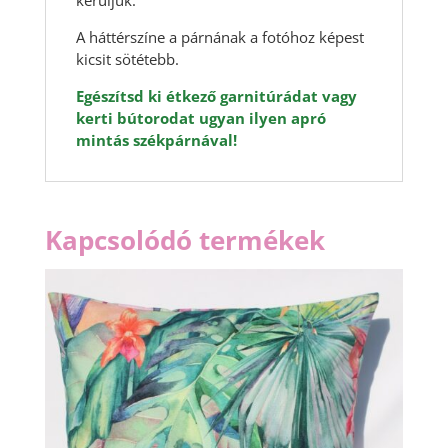
kerüljük.
A háttérszíne a párnának a fotóhoz képest
kicsit sötétebb.
Egészítsd ki étkező garnitúrádat vagy
kerti bútorodat ugyan ilyen apró
mintás székpárnával!
Kapcsolódó termékek