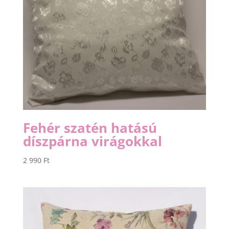
Fehér szatén hatású
díszpárna virágokkal
2 990
Ft