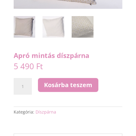
Apró mintás díszpárna
5 490
Ft
Apró
Kosárba teszem
mintás
díszpárna
mennyiség
Kategória:
Díszpárna