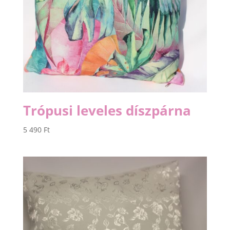
Trópusi leveles díszpárna
5 490
Ft