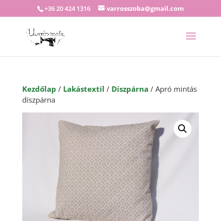
+36 20 424 1316
varrosszoba@gmail.com
Kezdőlap
/
Lakástextil
/
Díszpárna
/ Apró mintás
díszpárna