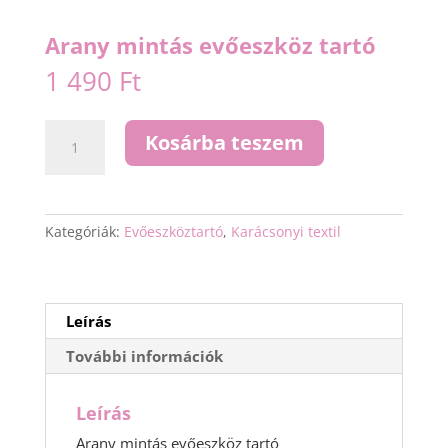
Arany mintás evőeszköz tartó
1 490
Ft
Arany
Kosárba teszem
mintás
evőeszköz
tartó
mennyiség
Kategóriák:
Evőeszköztartó
,
Karácsonyi textil
Leírás
További információk
Leírás
Arany mintás evőeszköz tartó