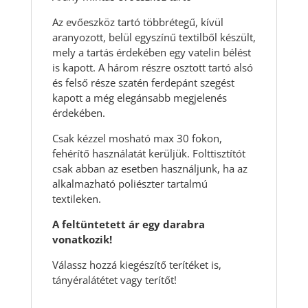
Az evőeszköz tartó többrétegű, kívül
aranyozott, belül egyszínű textilből készült,
mely a tartás érdekében egy vatelin bélést
is kapott. A három részre osztott tartó alsó
és felső része szatén ferdepánt szegést
kapott a még elegánsabb megjelenés
érdekében.
Csak kézzel mosható max 30 fokon,
fehérítő használatát kerüljük. Folttisztítót
csak abban az esetben használjunk, ha az
alkalmazható poliészter tartalmú
textileken.
A feltüntetett ár egy darabra
vonatkozik!
Válassz hozzá kiegészítő terítéket is,
tányéralátétet vagy terítőt!