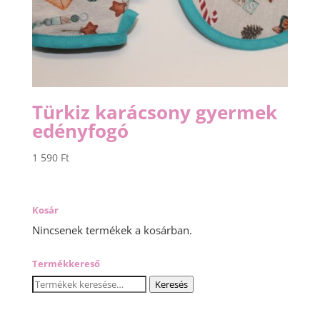
Türkiz karácsony gyermek
edényfogó
1 590
Ft
Kosár
Nincsenek termékek a kosárban.
Termékkereső
Keresés
Keresés
a
következőre: