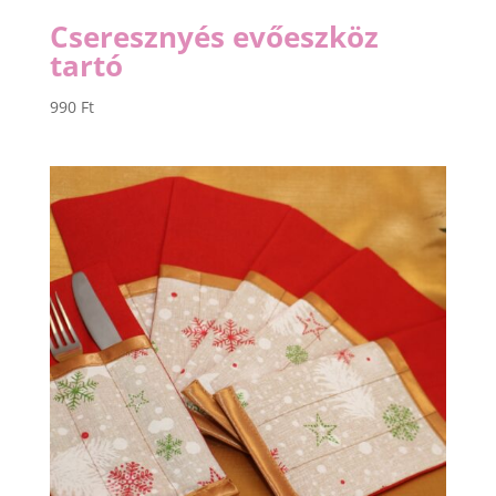
Cseresznyés evőeszköz
tartó
990
Ft