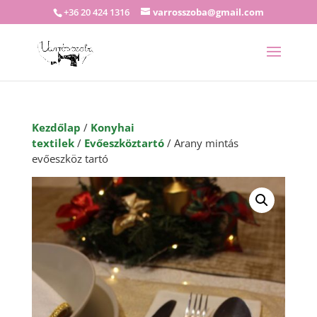
+36 20 424 1316
varrosszoba@gmail.com
Kezdőlap
/
Konyhai
textilek
/
Evőeszköztartó
/ Arany mintás
evőeszköz tartó