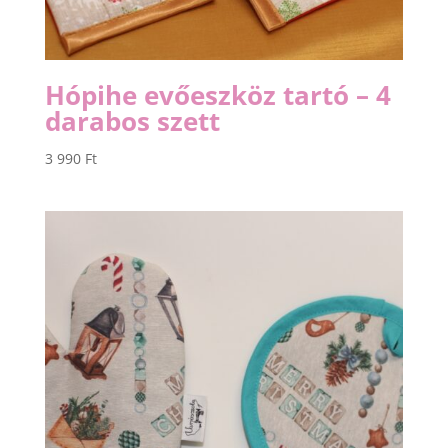
Hópihe evőeszköz tartó – 4
darabos szett
3 990
Ft