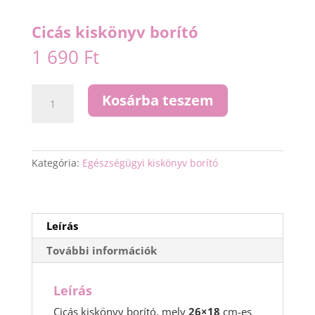
Cicás kiskönyv borító
1 690
Ft
Cicás
Kosárba teszem
kiskönyv
borító
mennyiség
Kategória:
Egészségügyi kiskönyv borító
Leírás
További információk
Leírás
Cicás kiskönyv borító, mely
26×18
cm-es