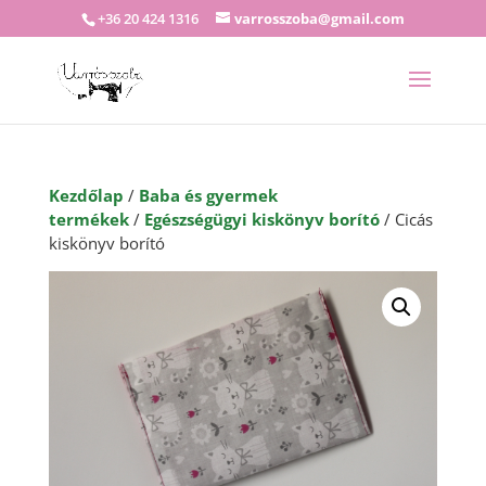
+36 20 424 1316
varrosszoba@gmail.com
Kezdőlap
/
Baba és gyermek
termékek
/
Egészségügyi kiskönyv borító
/ Cicás
kiskönyv borító