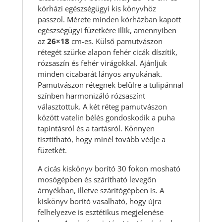
kórházi egészségügyi kis könyvhöz
passzol. Mérete minden kórházban kapott
egészségügyi füzetkére illik, amennyiben
az
26×18
cm-es. Külső pamutvászon
rétegét szürke alapon fehér cicák díszítik,
rózsaszín és fehér virágokkal. Ajánljuk
minden cicabarát lányos anyukának.
Pamutvászon rétegnek belülre a tulipánnal
színben harmonizáló rózsaszínt
választottuk. A két réteg pamutvászon
között vatelin bélés gondoskodik a puha
tapintásról és a tartásról. Könnyen
tisztítható, hogy minél tovább védje a
füzetkét.
A cicás kiskönyv borító 30 fokon mosható
mosógépben és szárítható levegőn
árnyékban, illetve szárítógépben is. A
kiskönyv borító vasalható, hogy újra
felhelyezve is esztétikus megjelenése