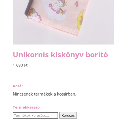
Unikornis kiskönyv borító
1 690
Ft
Kosár
Nincsenek termékek a kosárban.
Termékkereső
Keresés
Keresés
a