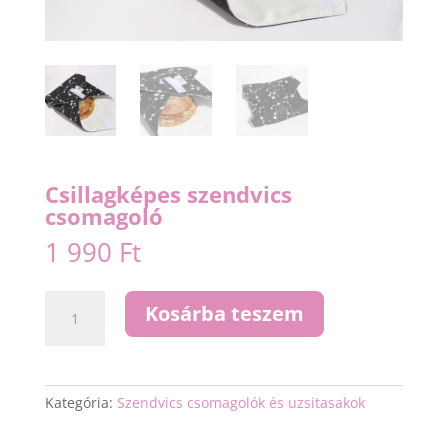
Csillagképes szendvics
csomagoló
1 990
Ft
Csillagképes
Kosárba teszem
szendvics
csomagoló
mennyiség
Kategória:
Szendvics csomagolók és uzsitasakok