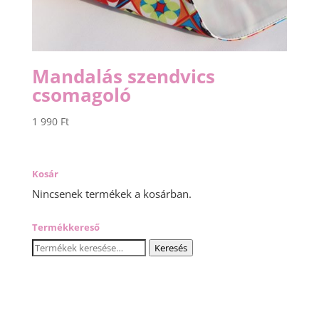
Mandalás szendvics
csomagoló
1 990
Ft
Kosár
Nincsenek termékek a kosárban.
Termékkereső
Keresés
Keresés
a
következőre: