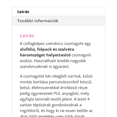
Leírás
További információk
Leírás
A csillagképes szendvics csomagoló egy
alufólia, folpack és szalvéta
háromszöget helyettesítő
csomagoló
eszköz. Használható kisebb-nagyobb
szendvicseknek is egyaránt.
A csomagolót két rétegből varrtuk, külső
mintás borítása pamutvászonból készül,
belső, élelmiszerekkel érintkező része
pedig úgynevezett PUL anyagból, mely
egyfajta laminált textilt jelent. A textil 4
sarkán tépőzárak gondoskodnak a
rögzítésről, és hogy ki ne essen belőle az
akár több emeletes vagy több darab