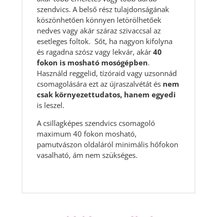
szendvics. A belső rész tulajdonságának
köszönhetően könnyen letörölhetőek
nedves vagy akár száraz szivaccsal az
esetleges foltok. Sőt, ha nagyon kifolyna
és ragadna szósz vagy lekvár, akár
40
fokon is mosható mosógépben
.
Használd reggelid, tízóraid vagy uzsonnád
csomagolására ezt az újraszalvétát és
nem
csak környezettudatos, hanem egyedi
is leszel.
A csillagképes szendvics csomagoló
maximum 40 fokon mosható,
pamutvászon oldaláról minimális hőfokon
vasalható, ám nem szükséges.