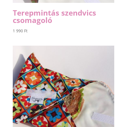
Terepmintás szendvics
csomagoló
1 990
Ft