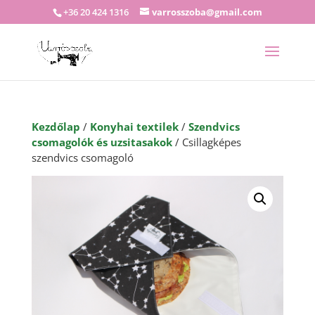
+36 20 424 1316
varrosszoba@gmail.com
Kezdőlap
/
Konyhai textilek
/
Szendvics
csomagolók és uzsitasakok
/ Csillagképes
szendvics csomagoló