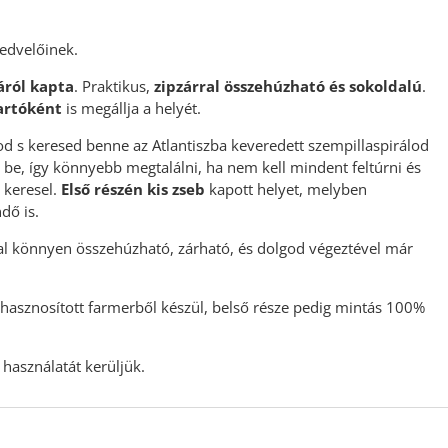
kedvelőinek.
áról kapta
. Praktikus,
zipzárral összehúzható és sokoldalú
.
tartóként
is megállja a helyét.
d s keresed benne az Atlantiszba keveredett szempillaspirálod
k be, így könnyebb megtalálni, ha nem kell mindent feltúrni és
 keresel.
Első részén kis zseb
kapott helyet, melyben
dő is.
ral könnyen összehúzható, zárható, és dolgod végeztével már
rahasznosított farmerből készül, belső része pedig mintás 100%
használatát kerüljük.