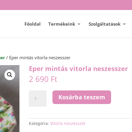
Főoldal
Termékeink
Szolgáltatások
zer
/ Eper mintás vitorla neszesszer
Eper mintás vitorla neszesszer
2 690
Ft
Eper
Kosárba teszem
mintás
vitorla
neszesszer
mennyiség
Kategória:
Vitorla neszesszer