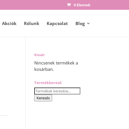
0 Elemek
Akciók
Rólunk
Kapcsolat
Blog
Kosár
Nincsenek termékek a
kosárban.
Termékkereső
Keresés
a
Keresés
következőre: