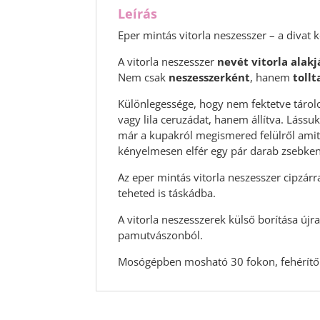
Leírás
Eper mintás vitorla neszesszer – a divat 
A vitorla neszesszer
nevét vitorla alakj
Nem csak
neszesszerként
, hanem
toll
Különlegessége, hogy nem fektetve tárolo
vagy lila ceruzádat, hanem állítva. Lássu
már a kupakról megismered felülről amit
kényelmesen elfér egy pár darab zsebken
Az eper mintás vitorla neszesszer cipzár
teheted is táskádba.
A vitorla neszesszerek külső borítása új
pamutvászonból.
Mosógépben mosható 30 fokon, fehérítő 