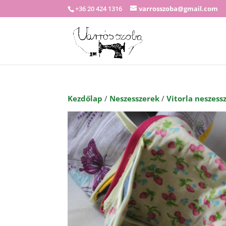
+36 20 424 1316
varrosszoba@gmail.com
Kezdőlap
/
Neszesszerek
/
Vitorla neszess