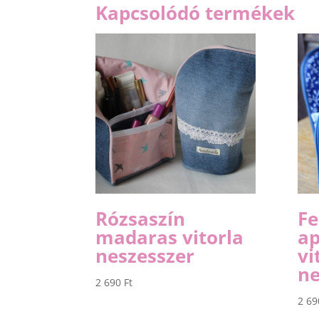
Kapcsolódó termékek
Rózsaszín
Fe
madaras vitorla
ap
neszesszer
vi
ne
2 690
Ft
2 6