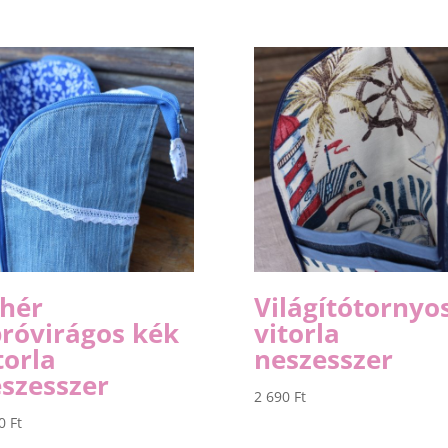
hér
Világítótornyo
róvirágos kék
vitorla
torla
neszesszer
szesszer
2 690
Ft
90
Ft