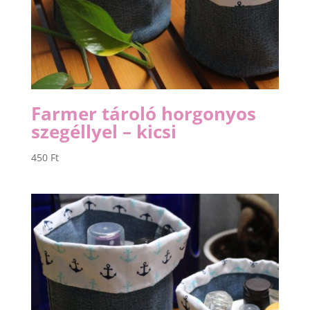
Farmer tároló horgonyos
szegéllyel – kicsi
450
Ft