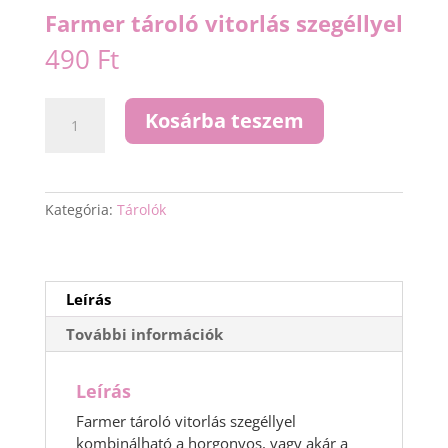
Farmer tároló vitorlás szegéllyel
490
Ft
Farmer
Kosárba teszem
tároló
vitorlás
szegéllyel
mennyiség
Kategória:
Tárolók
Leírás
További információk
Leírás
Farmer tároló vitorlás szegéllyel
kombinálható a horgonyos, vagy akár a