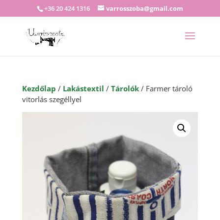
+36 20 424 1316
varrosszoba@gmail.com
Kezdőlap
/
Lakástextil
/
Tárolók
/ Farmer tároló
vitorlás szegéllyel