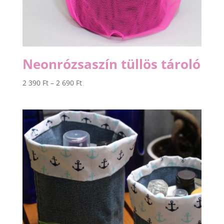
Neonrózsaszín tüllös tároló
Ártartomány:
2 390
Ft
–
2 690
Ft
2
390 Ft
-
2
690 Ft