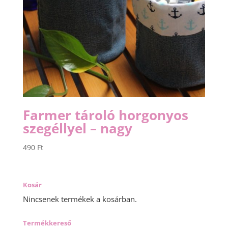
Farmer tároló horgonyos
szegéllyel – nagy
490
Ft
Kosár
Nincsenek termékek a kosárban.
Termékkereső