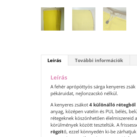
Leírás
További információk
Leírás
A fehér aprópöttyös sárga kenyeres zsák 
pékáruidat, nejlonzacskó nélkül.
A kenyeres zsákot
4 különálló rétegbő
anyag, középen vatelin és PUL bélés, bel
rétegeknek köszönhetően élelmiszereid 
körülmények között teszteltük. A frisses
rögzít
ő, ezzel könnyedén ki-be zárhatjuk a