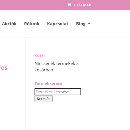
0 Elemek
Akciók
Rólunk
Kapcsolat
Blog
Kosár
Nincsenek termékek a
res
kosárban.
Termékkereső
Keresés
a
Keresés
következőre: