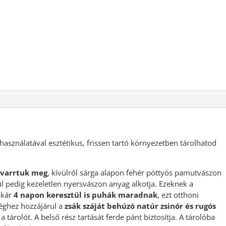
használatával esztétikus, frissen tartó környezetben tárolhatod
l varrtuk meg
, kívülről sárga alapon fehér pöttyös pamutvászon
ül pedig kezeletlen nyersvászon anyag alkotja. Ezeknek a
akár
4 napon keresztül is puhák maradnak
, ezt otthoni
séghez hozzájárul a
zsák száját behúzó natúr zsinór és rugós
 tárolót. A belső rész tartását ferde pánt biztosítja. A tárolóba