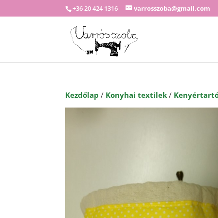
+36 20 424 1316
varrosszoba@gmail.com
Kezdőlap
/
Konyhai textilek
/
Kenyértartó