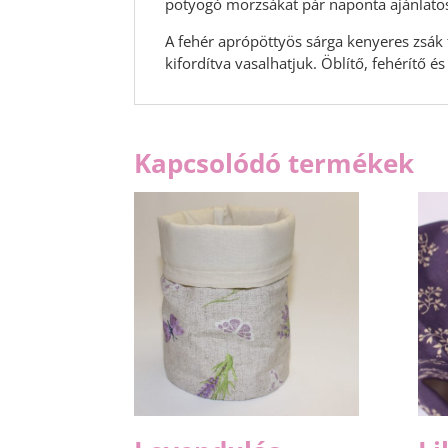
potyogó morzsákat pár naponta ajánlatos
A fehér aprópöttyös sárga kenyeres zsák 
kifordítva vasalhatjuk. Öblítő, fehérítő és 
Kapcsolódó termékek