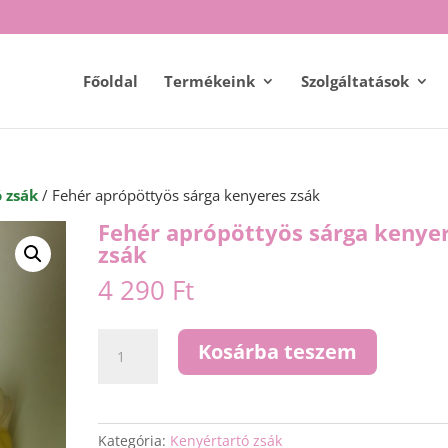
Főoldal
Termékeink
Szolgáltatások
 zsák
/ Fehér aprópöttyös sárga kenyeres zsák
Fehér aprópöttyös sárga kenye
zsák
4 290
Ft
Fehér
Kosárba teszem
aprópöttyös
sárga
kenyeres
zsák
Kategória:
Kenyértartó zsák