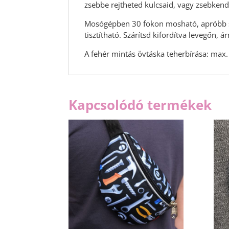
zsebbe rejtheted kulcsaid, vagy zsebkend
Mosógépben 30 fokon mosható, apróbb s
tisztítható. Szárítsd kifordítva levegőn, 
A fehér mintás övtáska teherbírása: max.
Kapcsolódó termékek