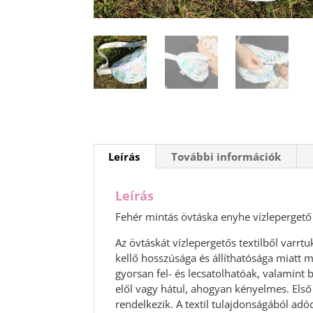
Leírás
További információk
Leírás
Fehér mintás övtáska enyhe vízlepergető 
Az övtáskát vízlepergetős textilből varrt
kellő hosszúsága és állíthatósága miatt 
gyorsan fel- és lecsatolhatóak, valamin
elől vagy hátul, ahogyan kényelmes. Első
rendelkezik. A textil tulajdonságából ad