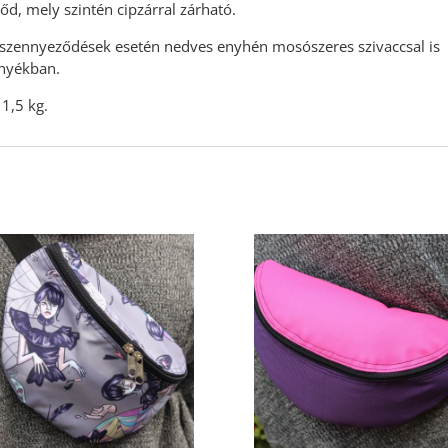
őd, mely szintén cipzárral zárható.
zennyeződések esetén nedves enyhén mosószeres szivaccsal is
árnyékban.
 1,5 kg.