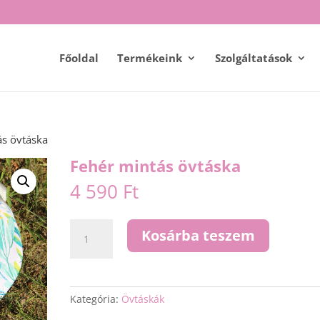
Főoldal
Termékeink
Szolgáltatások
ás övtáska
Fehér mintás övtáska
4 590
Ft
Fehér
Kosárba teszem
mintás
övtáska
mennyiség
Kategória:
Övtáskák