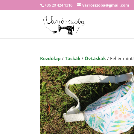
+36 20 424 1316
varrosszoba@gmail.com
Kezdőlap
/
Táskák
/
Övtáskák
/ Fehér mint