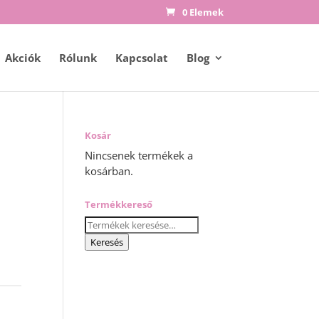
0 Elemek
Akciók
Rólunk
Kapcsolat
Blog
Kosár
Nincsenek termékek a
kosárban.
Termékkereső
Keresés
a
Keresés
következőre: