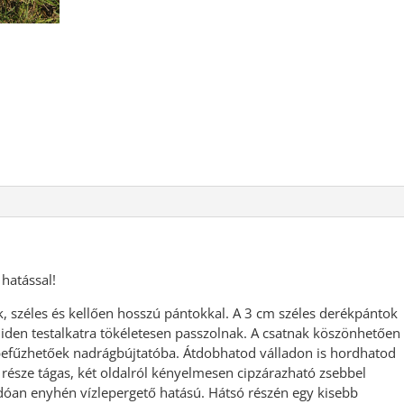
hatással!
uk, széles és kellően hosszú pántokkal. A 3 cm széles derékpántok
miden testalkatra tökéletesen passzolnak. A csatnak köszönhetően
t befűzhetőek nadrágbújtatóba. Átdobhatod válladon is hordhatod
 része tágas, két oldalról kényelmesen cipzárazható zsebbel
ódóan enyhén vízlepergető hatású. Hátsó részén egy kisebb