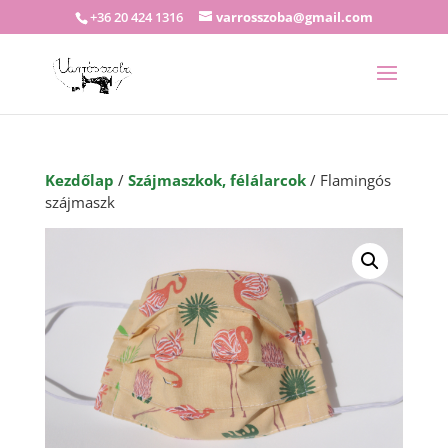
+36 20 424 1316
varrosszoba@gmail.com
Kezdőlap
/
Szájmaszkok, félálarcok
/ Flamingós
szájmaszk