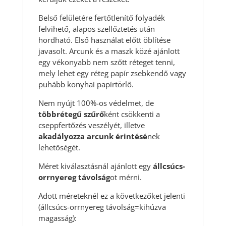
Belső felületére fertőtlenítő folyadék
felvihető, alapos szellőztetés után
hordható. Első használat előtt öblítése
javasolt. Arcunk és a maszk közé ajánlott
egy vékonyabb nem szőtt réteget tenni,
mely lehet egy réteg papír zsebkendő vagy
puhább konyhai papírtörlő.
Nem nyújt 100%-os védelmet, de
többrétegű szűrő
ként csökkenti a
cseppfertőzés veszélyét, illetve
akadályozza arcunk érintésé
nek
lehetőségét.
Méret kiválasztásnál ajánlott egy
állcsúcs-
orrnyereg távolság
ot mérni.
Adott méreteknél ez a következőket jelenti
(állcsúcs-orrnyereg távolság=kihúzva
magasság):