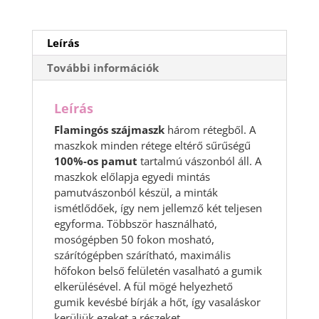
Leírás
További információk
Leírás
Flamingós szájmaszk
három rétegből. A
maszkok minden rétege eltérő sűrűségű
100%-os pamut
tartalmú vászonból áll. A
maszkok előlapja egyedi mintás
pamutvászonból készül, a minták
ismétlődőek, így nem jellemző két teljesen
egyforma. Többször használható,
mosógépben 50 fokon mosható,
szárítógépben szárítható, maximális
hőfokon belső felületén vasalható a gumik
elkerülésével. A fül mögé helyezhető
gumik kevésbé bírják a hőt, így vasaláskor
kerüljük ezeket a részeket.