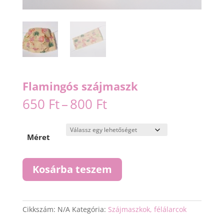
Flamingós szájmaszk
Ártartomány:
650
Ft
–
800
Ft
650 Ft
-
800 Ft
Méret
Flamingós
Kosárba teszem
szájmaszk
mennyiség
Cikkszám:
N/A
Kategória:
Szájmaszkok, félálarcok