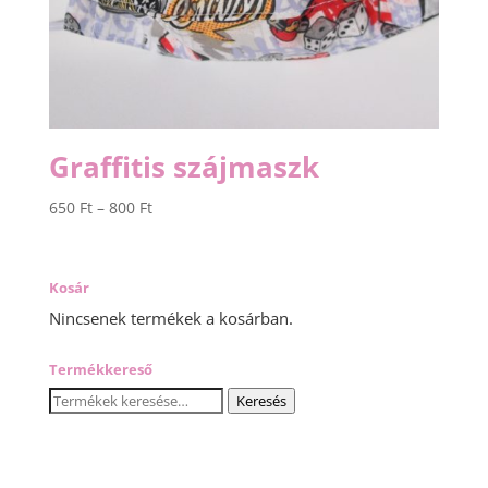
Graffitis szájmaszk
Ártartomány:
650
Ft
–
800
Ft
650 Ft
-
800 Ft
Kosár
Nincsenek termékek a kosárban.
Termékkereső
Keresés
Keresés
a
következőre: