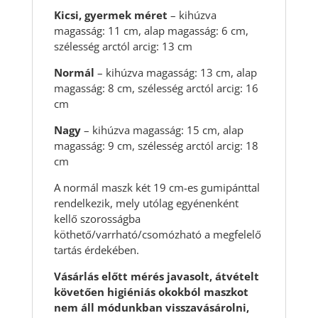
Kicsi, gyermek méret
– kihúzva
magasság: 11 cm, alap magasság: 6 cm,
szélesség arctól arcig: 13 cm
Normál
– kihúzva magasság: 13 cm, alap
magasság: 8 cm, szélesség arctól arcig: 16
cm
Nagy
– kihúzva magasság: 15 cm, alap
magasság: 9 cm, szélesség arctól arcig: 18
cm
A normál maszk két 19 cm-es gumipánttal
rendelkezik, mely utólag egyénenként
kellő szorosságba
köthető/varrható/csomózható a megfelelő
tartás érdekében.
Vásárlás előtt mérés javasolt, átvételt
követően higiéniás okokból maszkot
nem áll módunkban visszavásárolni,