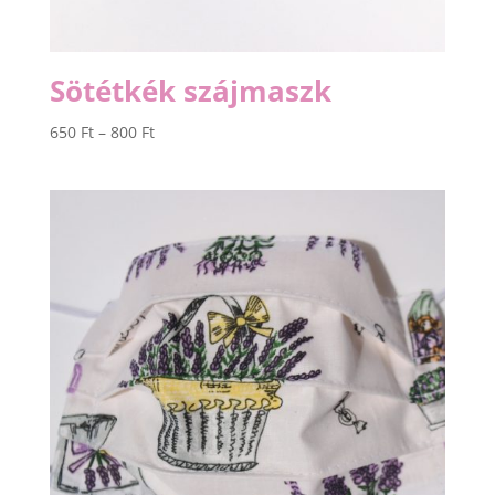
Sötétkék szájmaszk
Ártartomány:
650
Ft
–
800
Ft
650 Ft
-
800 Ft