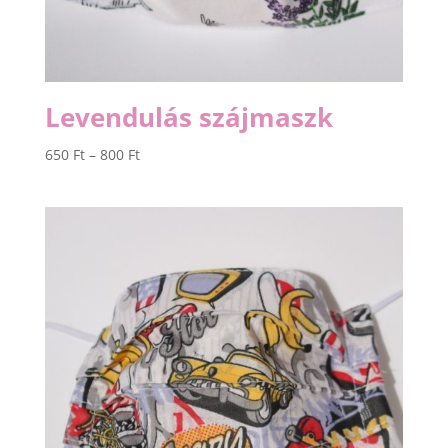
Levendulás szájmaszk
Ártartomány:
650
Ft
–
800
Ft
650 Ft
-
800 Ft