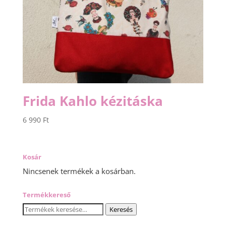
Frida Kahlo kézitáska
6 990
Ft
Kosár
Nincsenek termékek a kosárban.
Termékkereső
Keresés
Keresés
a