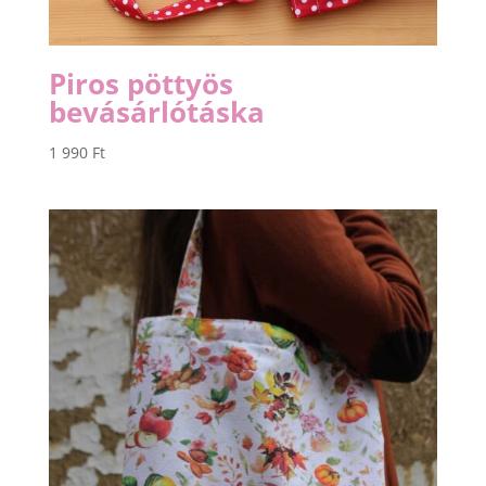
Piros pöttyös
bevásárlótáska
1 990
Ft