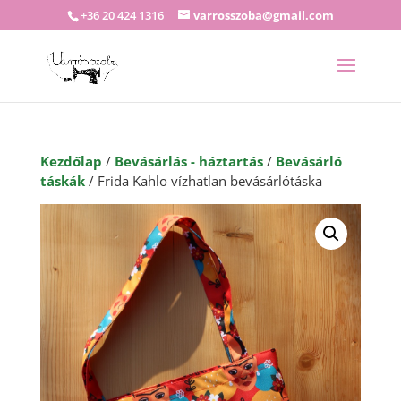
+36 20 424 1316
varrosszoba@gmail.com
Kezdőlap
/
Bevásárlás - háztartás
/
Bevásárló
táskák
/ Frida Kahlo vízhatlan bevásárlótáska