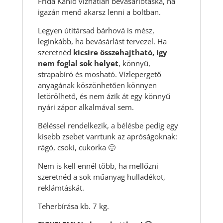
Frida Kahlo vízhatlan bevásárlótáska, ha
igazán menő akarsz lenni a boltban.
Legyen útitársad bárhová is mész,
leginkább, ha bevásárlást tervezel. Ha
szeretnéd
kicsire összehajtható, így
nem foglal sok helyet
, könnyű,
strapabíró és mosható. Vízlepergető
anyagának köszönhetően könnyen
letörölhető, és nem ázik át egy könnyű
nyári zápor alkalmával sem.
Béléssel rendelkezik, a bélésbe pedig egy
kisebb zsebet varrtunk az apróságoknak:
rágó, csoki, cukorka 🙂
Nem is kell ennél több, ha mellőzni
szeretnéd a sok műanyag hulladékot,
reklámtáskát.
Teherbírása kb. 7 kg.