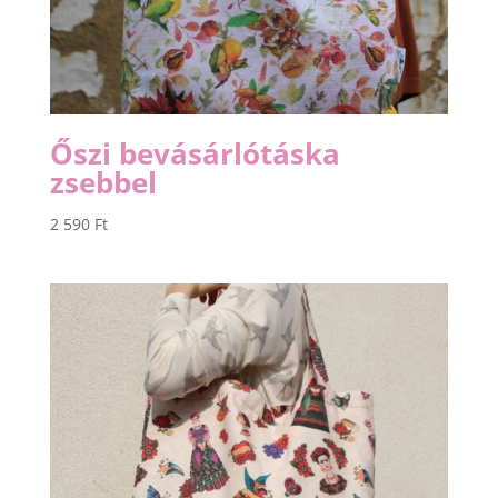
Őszi bevásárlótáska
zsebbel
2 590
Ft