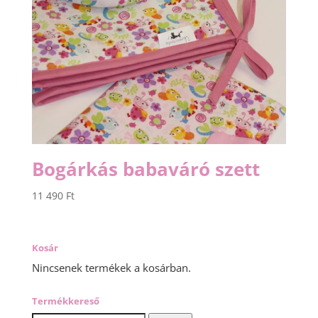
Bogárkás babaváró szett
11 490
Ft
Kosár
Nincsenek termékek a kosárban.
Termékkereső