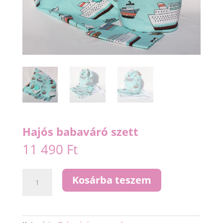
Hajós babaváró szett
11 490
Ft
Hajós
Kosárba teszem
babaváró
szett
mennyiség