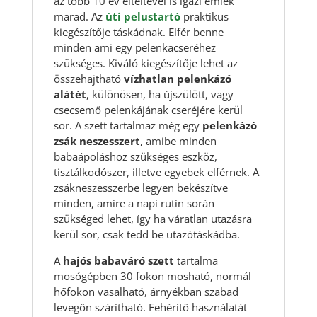
az több 10 év elteltével is igazi emlék
marad. Az
úti pelustartó
praktikus
kiegészítője táskádnak. Elfér benne
minden ami egy pelenkacseréhez
szükséges. Kiváló kiegészítője lehet az
összehajtható
vízhatlan pelenkázó
alátét
, különösen, ha újszülött, vagy
csecsemő pelenkájának cseréjére kerül
sor. A szett tartalmaz még egy
pelenkázó
zsák neszesszert
, amibe minden
babaápoláshoz szükséges eszköz,
tisztálkodószer, illetve egyebek elférnek. A
zsákneszesszerbe legyen bekészítve
minden, amire a napi rutin során
szükséged lehet, így ha váratlan utazásra
kerül sor, csak tedd be utazótáskádba.
A
hajós babaváró szett
tartalma
mosógépben 30 fokon mosható, normál
hőfokon vasalható, árnyékban szabad
levegőn szárítható. Fehérítő használatát