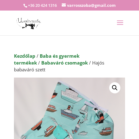
+36 20 424 1316
varrosszoba@gmail.com
Kezdőlap
/
Baba és gyermek
termékek
/
Babaváró csomagok
/ Hajós
babaváró szett