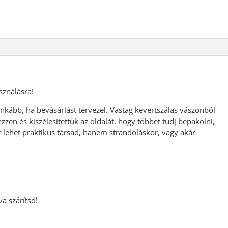
sználásra!
inkább, ha bevásárlást tervezel. Vastag kevertszálas vászonból
zzen és kiszélesítettük az oldalát, hogy többet tudj bepakolni,
lehet praktikus társad, hanem strandoláskor, vagy akár
a szárítsd!