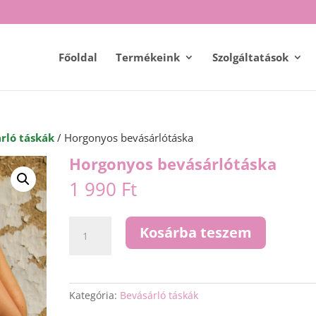
Főoldal
Termékeink
Szolgáltatások
rló táskák
/ Horgonyos bevásárlótáska
Horgonyos bevásárlótáska
1 990
Ft
Horgonyos
Kosárba teszem
bevásárlótáska
mennyiség
Kategória:
Bevásárló táskák