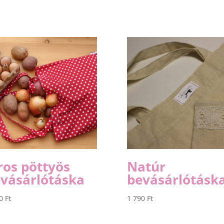
ros pöttyös
Natúr
vásárlótáska
bevásárlótásk
90
Ft
1 790
Ft