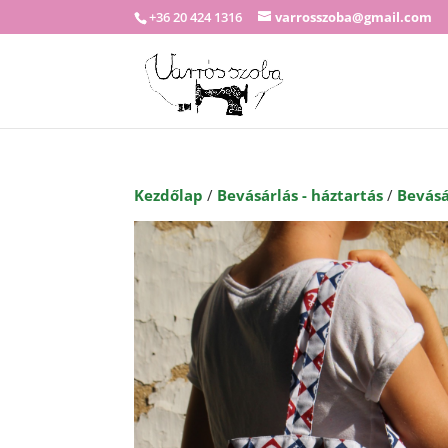
+36 20 424 1316
varrosszoba@gmail.com
Kezdőlap
/
Bevásárlás - háztartás
/
Bevásá