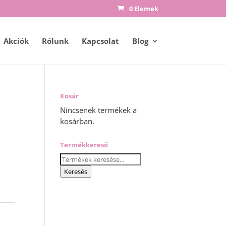
0 Elemek
Akciók
Rólunk
Kapcsolat
Blog
Kosár
Nincsenek termékek a
kosárban.
Termékkereső
Keresés
a
Keresés
következőre: