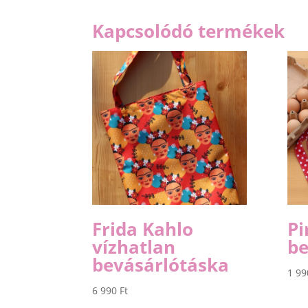
Kapcsolódó termékek
Frida Kahlo
Pi
vízhatlan
be
bevásárlótáska
1 9
6 990
Ft