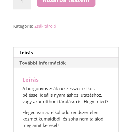
zsák
neszesszer
csíkos
béléssel
Kategória:
Zsák tároló
mennyiség
Leírás
További információk
Leírás
A horgonyos zsák neszesszer csíkos
béléssel ideális nyaraláshoz, utazáshoz,
vagy akár otthoni tárolásra is. Hogy miért?
Eleged van az elkallódó rendszertelen
kozmetikumaidból, és soha nem találod
meg amit keresel?