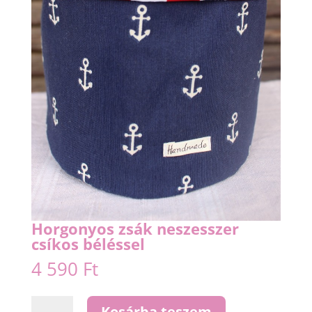
Horgonyos zsák neszesszer
csíkos béléssel
4 590
Ft
Horgonyos
Kosárba teszem