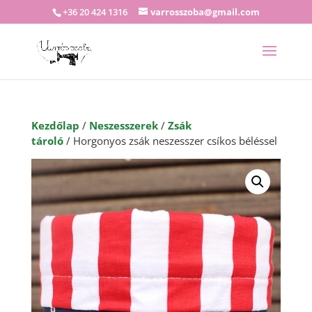
+36 20 424 1316
varrosszoba@gmail.com
Kezdőlap
/
Neszesszerek
/
Zsák
tároló
/ Horgonyos zsák neszesszer csíkos béléssel