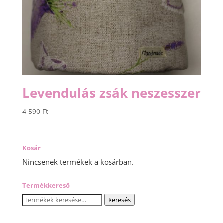
Levendulás zsák neszesszer
4 590
Ft
Kosár
Nincsenek termékek a kosárban.
Termékkereső
Keresés
Keresés
a
következőre: