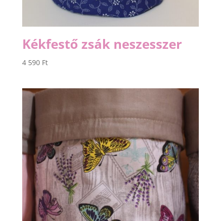
Kékfestő zsák neszesszer
4 590
Ft