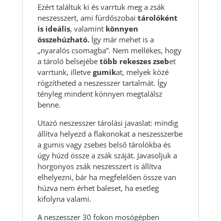
Ezért találtuk ki és varrtuk meg a zsák
neszesszert, ami fürdőszobai
tárolóként
is ideális
, valamint
könnyen
összehúzható.
Így már mehet is a
„nyaralós csomagba”. Nem mellékes, hogy
a tároló belsejébe
több rekeszes zseb
et
varrtunk, illetve
gumik
at, melyek közé
rögzítheted a neszesszer tartalmát. Így
tényleg mindent könnyen megtalálsz
benne.
Utazó neszesszer tárolási javaslat: mindig
állítva helyezd a flakonokat a neszesszerbe
a gumis vagy zsebes belső tárolókba és
úgy húzd össze a zsák száját. Javasoljuk a
horgonyos zsák neszesszert is állítva
elhelyezni, bár ha megfelelően össze van
húzva nem érhet baleset, ha esetleg
kifolyna valami.
A neszesszer 30 fokon mosógépben