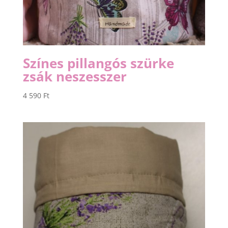
Színes pillangós szürke
zsák neszesszer
4 590
Ft