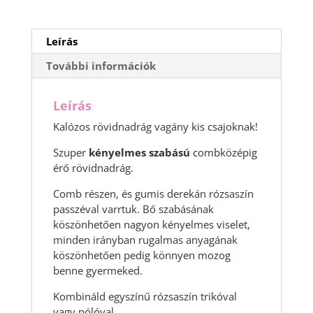
Leírás
További információk
Leírás
Kalózos rövidnadrág vagány kis csajoknak!
Szuper
kényelmes szabású
combközépig
érő rövidnadrág.
Comb részen, és gumis derekán rózsaszín
passzéval varrtuk. Bő szabásának
köszönhetően nagyon kényelmes viselet,
minden irányban rugalmas anyagának
köszönhetően pedig könnyen mozog
benne gyermeked.
Kombináld egyszínű rózsaszín trikóval
vagy pólóval.