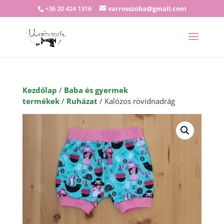
+36 20 424 1316
varrosszoba@gmail.com
Kezdőlap
/
Baba és gyermek
termékek
/
Ruházat
/ Kalózos rövidnadrág