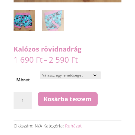
Kalózos rövidnadrág
Ártartomány:
1 690
Ft
–
2 590
Ft
1
690 Ft
-
Méret
2
590 Ft
Kalózos
Kosárba teszem
rövidnadrág
mennyiség
Cikkszám:
N/A
Kategória:
Ruházat