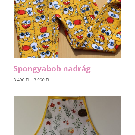
Spongyabob nadrág
Ártartomány:
3 490
Ft
–
3 990
Ft
3
490 Ft
-
3
990 Ft