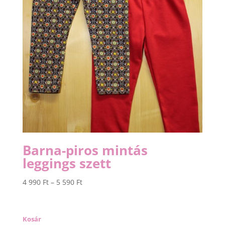
Barna-piros mintás
leggings szett
Ártartomány:
4 990
Ft
–
5 590
Ft
4
990 Ft
-
Kosár