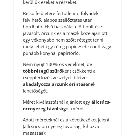
kerüljük ezeket a részeket.
Belső felületére fertőtlenítő folyadék
felvihető, alapos szellőztetés után
hordható. Első használat előtt öblítése
javasolt. Arcunk és a maszk közé ajánlott
egy vékonyabb nem szőtt réteget tenni,
mely lehet egy réteg papír zsebkendő vagy
puhább konyhai papírtörlő.
Nem nyújt 100%-os védelmet, de
többrétegű szűrő
ként csökkenti a
cseppfertőzés veszélyét, illetve
akadályozza arcunk érintésé
nek
lehetőségét.
Méret kiválasztásnál ajánlott egy
állcsúcs-
orrnyereg távolság
ot mérni.
Adott méreteknél ez a következőket jelenti
(állcsúcs-orrnyereg távolság=kihúzva
magasság):