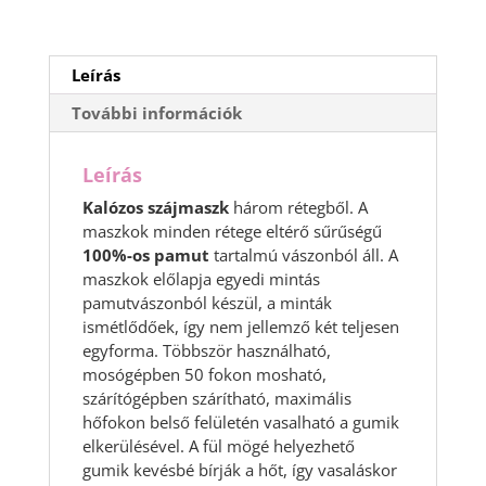
Leírás
További információk
Leírás
Kalózos szájmaszk
három rétegből. A
maszkok minden rétege eltérő sűrűségű
100%-os pamut
tartalmú vászonból áll. A
maszkok előlapja egyedi mintás
pamutvászonból készül, a minták
ismétlődőek, így nem jellemző két teljesen
egyforma. Többször használható,
mosógépben 50 fokon mosható,
szárítógépben szárítható, maximális
hőfokon belső felületén vasalható a gumik
elkerülésével. A fül mögé helyezhető
gumik kevésbé bírják a hőt, így vasaláskor