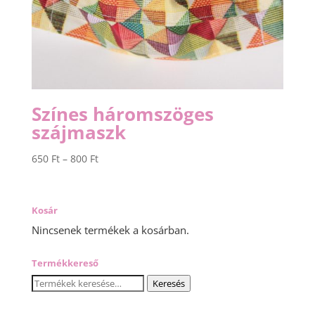
Színes háromszöges
szájmaszk
Ártartomány:
650
Ft
–
800
Ft
650 Ft
-
800 Ft
Kosár
Nincsenek termékek a kosárban.
Termékkereső
Keresés
Keresés
a
következőre: