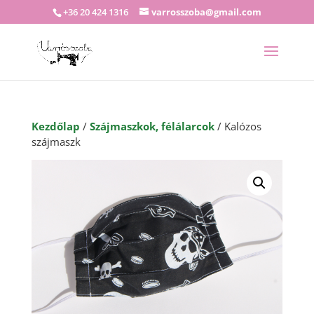
+36 20 424 1316
varrosszoba@gmail.com
Kezdőlap
/
Szájmaszkok, félálarcok
/ Kalózos
szájmaszk