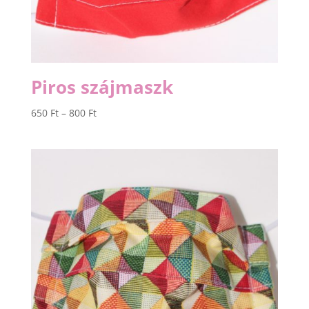
Piros szájmaszk
Ártartomány:
650
Ft
–
800
Ft
650 Ft
-
800 Ft