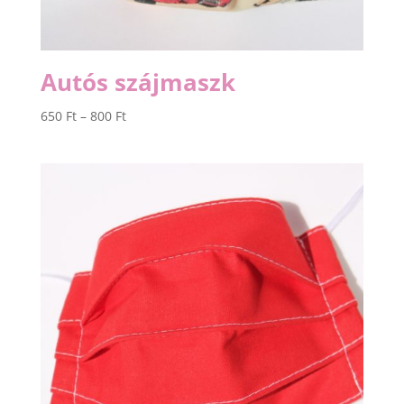
Autós szájmaszk
Ártartomány:
650
Ft
–
800
Ft
650 Ft
-
800 Ft