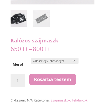
Kalózos szájmaszk
Ártartomány:
650
Ft
–
800
Ft
650 Ft
-
800 Ft
Méret
Kalózos
Kosárba teszem
szájmaszk
mennyiség
Cikkszám:
N/A
Kategória:
Szájmaszkok, félálarcok