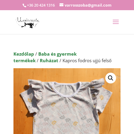
+36 20 424 1316
varrosszoba@gmail.com
Kezdőlap
/
Baba és gyermek
termékek
/
Ruházat
/ Kapros fodros ujjú felső