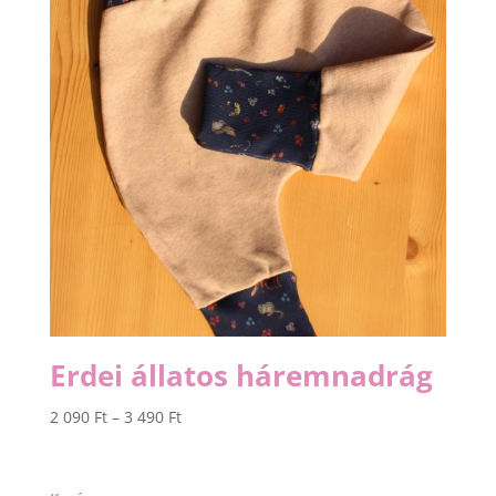
490 Ft
Erdei állatos háremnadrág
Ártartomány:
2 090
Ft
–
3 490
Ft
2
090 Ft
-