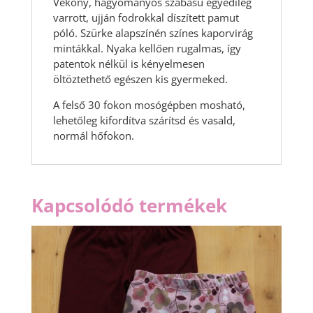
Vékony, hagyományos szabású egyedileg
varrott, ujján fodrokkal díszített pamut
póló. Szürke alapszínén színes kaporvirág
mintákkal. Nyaka kellően rugalmas, így
patentok nélkül is kényelmesen
öltöztethető egészen kis gyermeked.
A felső 30 fokon mosógépben mosható,
lehetőleg kifordítva szárítsd és vasald,
normál hőfokon.
Kapcsolódó termékek