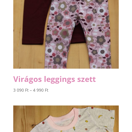
Virágos leggings szett
Ártartomány:
3 090
Ft
–
4 990
Ft
3
090 Ft
-
4
990 Ft