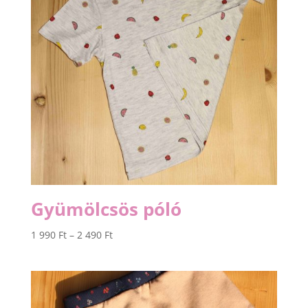
Gyümölcsös póló
Ártartomány:
1 990
Ft
–
2 490
Ft
1
990 Ft
-
2