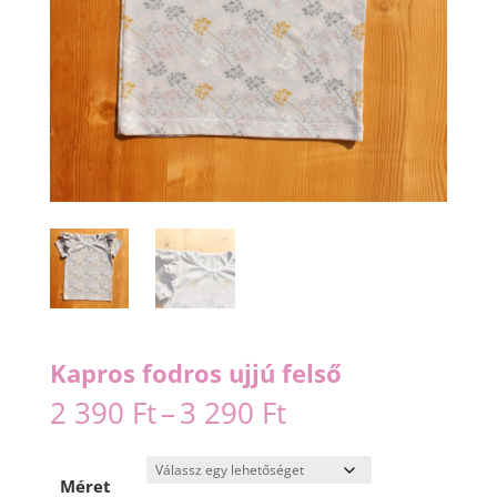
Kapros fodros ujjú felső
Ártartomány:
2 390
Ft
–
3 290
Ft
2
390 Ft
-
Méret