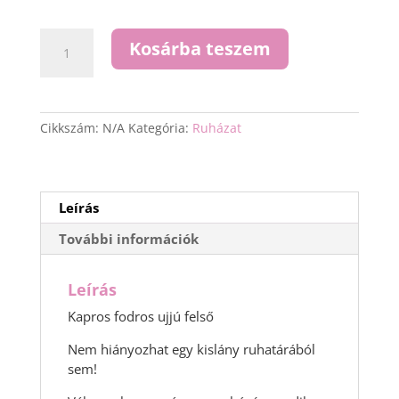
3
290 Ft
Kapros
Kosárba teszem
fodros
ujjú
felső
mennyiség
Cikkszám:
N/A
Kategória:
Ruházat
Leírás
További információk
Leírás
Kapros fodros ujjú felső
Nem hiányozhat egy kislány ruhatárából
sem!