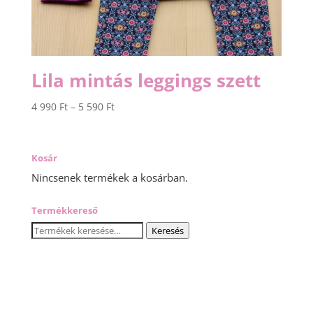
Lila mintás leggings szett
Ártartomány:
4 990
Ft
–
5 590
Ft
4
990 Ft
-
Kosár
5
Nincsenek termékek a kosárban.
590 Ft
Termékkereső
Keresés
Keresés
a
következőre: