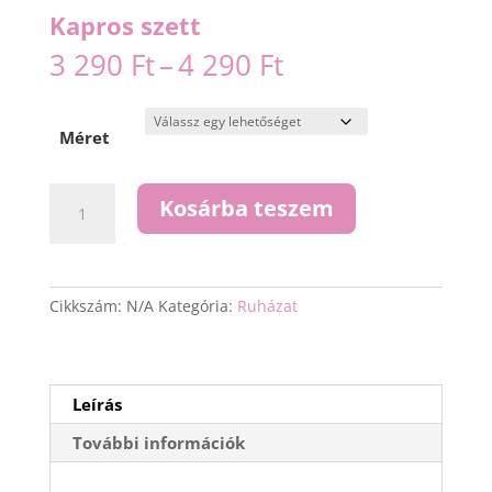
Kapros szett
Ártartomány:
3 290
Ft
–
4 290
Ft
3
290 Ft
-
Méret
4
290 Ft
Kapros
Kosárba teszem
szett
mennyiség
Cikkszám:
N/A
Kategória:
Ruházat
Leírás
További információk