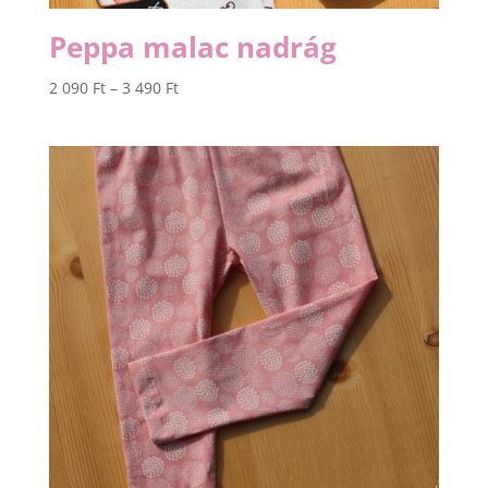
Peppa malac nadrág
Ártartomány:
2 090
Ft
–
3 490
Ft
2
090 Ft
-
3
490 Ft