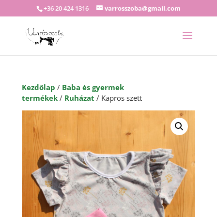
+36 20 424 1316
varrosszoba@gmail.com
Kezdőlap
/
Baba és gyermek
termékek
/
Ruházat
/ Kapros szett