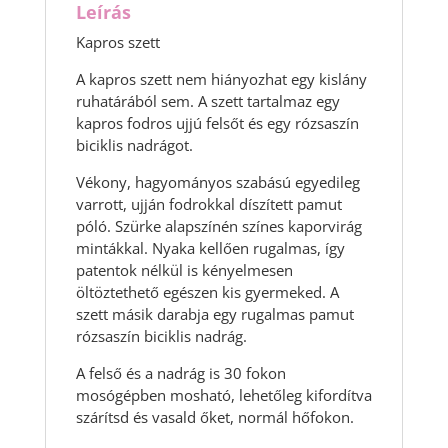
Leírás
Kapros szett
A kapros szett nem hiányozhat egy kislány
ruhatárából sem. A szett tartalmaz egy
kapros fodros ujjú felsőt és egy rózsaszín
biciklis nadrágot.
Vékony, hagyományos szabású egyedileg
varrott, ujján fodrokkal díszített pamut
póló. Szürke alapszínén színes kaporvirág
mintákkal. Nyaka kellően rugalmas, így
patentok nélkül is kényelmesen
öltöztethető egészen kis gyermeked. A
szett másik darabja egy rugalmas pamut
rózsaszín biciklis nadrág.
A felső és a nadrág is 30 fokon
mosógépben mosható, lehetőleg kifordítva
szárítsd és vasald őket, normál hőfokon.