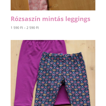
Rózsaszín mintás leggings
Ártartomány:
1 590
Ft
–
2 590
Ft
1
590 Ft
-
2
590 Ft