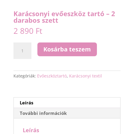
Karácsonyi evőeszköz tartó – 2
darabos szett
2 890
Ft
Karácsonyi
Kosárba teszem
evőeszköz
tartó
-
2
Kategóriák:
Evőeszköztartó
,
Karácsonyi textil
darabos
szett
mennyiség
Leírás
További információk
Leírás