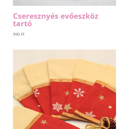
Cseresznyés evőeszköz
tartó
990
Ft