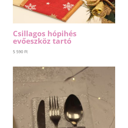
Csillagos hópihés
evőeszköz tartó
5 590
Ft