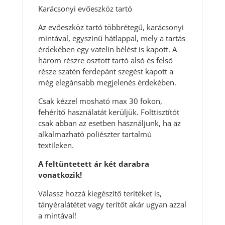
Karácsonyi evőeszköz tartó
Az evőeszköz tartó többrétegű, karácsonyi
mintával, egyszínű hátlappal, mely a tartás
érdekében egy vatelin bélést is kapott. A
három részre osztott tartó alsó és felső
része szatén ferdepánt szegést kapott a
még elegánsabb megjelenés érdekében.
Csak kézzel mosható max 30 fokon,
fehérítő használatát kerüljük. Folttisztítót
csak abban az esetben használjunk, ha az
alkalmazható poliészter tartalmú
textileken.
A feltüntetett ár két darabra
vonatkozik!
Válassz hozzá kiegészítő terítéket is,
tányéralátétet vagy terítőt akár ugyan azzal
a mintával!