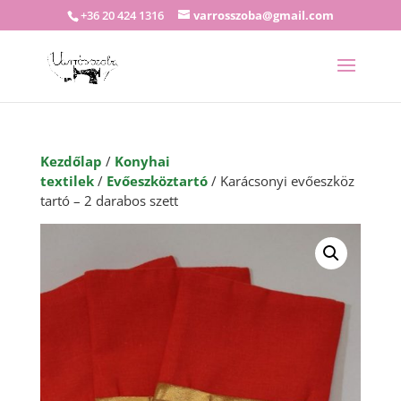
+36 20 424 1316
varrosszoba@gmail.com
Kezdőlap
/
Konyhai
textilek
/
Evőeszköztartó
/ Karácsonyi evőeszköz
tartó – 2 darabos szett