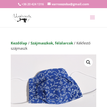
+36 20 424 1316
varrosszoba@gmail.com
Kezdőlap
/
Szájmaszkok, félálarcok
/ Kékfestő
szájmaszk