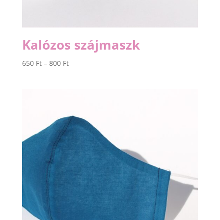
Kalózos szájmaszk
Ártartomány:
650
Ft
–
800
Ft
650 Ft
-
800 Ft