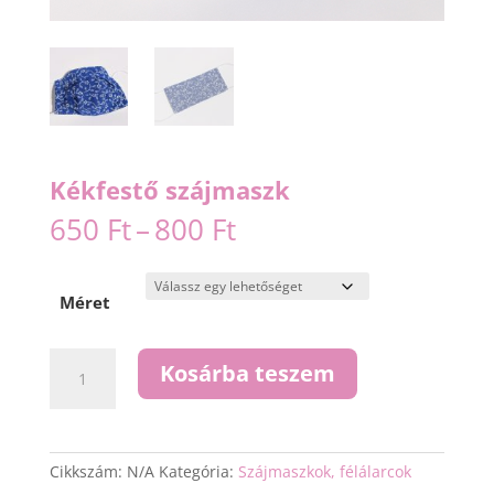
Kékfestő szájmaszk
Ártartomány:
650
Ft
–
800
Ft
650 Ft
-
800 Ft
Méret
Kékfestő
Kosárba teszem
szájmaszk
mennyiség
Cikkszám:
N/A
Kategória:
Szájmaszkok, félálarcok