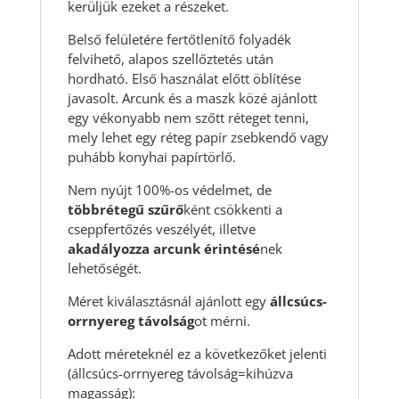
kerüljük ezeket a részeket.
Belső felületére fertőtlenítő folyadék
felvihető, alapos szellőztetés után
hordható. Első használat előtt öblítése
javasolt. Arcunk és a maszk közé ajánlott
egy vékonyabb nem szőtt réteget tenni,
mely lehet egy réteg papír zsebkendő vagy
puhább konyhai papírtörlő.
Nem nyújt 100%-os védelmet, de
többrétegű szűrő
ként csökkenti a
cseppfertőzés veszélyét, illetve
akadályozza arcunk érintésé
nek
lehetőségét.
Méret kiválasztásnál ajánlott egy
állcsúcs-
orrnyereg távolság
ot mérni.
Adott méreteknél ez a következőket jelenti
(állcsúcs-orrnyereg távolság=kihúzva
magasság):