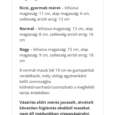
Kicsi, gyermek méret
– kihúzva
magasság: 11 cm, alap magasság: 6 cm,
szélesség arctól arcig: 13 cm
Normál
– kihúzva magasság: 13 cm, alap
magasság: 8 cm, szélesség arctól arcig: 16
cm
Nagy
– kihúzva magasság: 15 cm, alap
magasság: 9 cm, szélesség arctól arcig: 18
cm
A normál maszk két 19 cm-es gumipánttal
rendelkezik, mely utólag egyénenként
kellő szorosságba
köthető/varrható/csomózható a megfelelő
tartás érdekében.
Vásárlás előtt mérés javasolt, átvételt
követően higiéniás okokból maszkot
nem áll módunkban visszavásárolni,