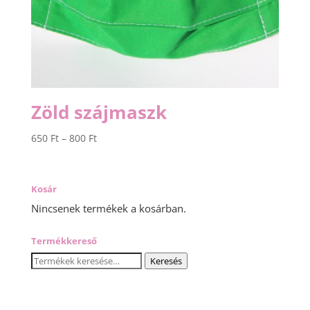
Zöld szájmaszk
Ártartomány:
650
Ft
–
800
Ft
650 Ft
-
800 Ft
Kosár
Nincsenek termékek a kosárban.
Termékkereső
Keresés
Keresés
a
következőre: