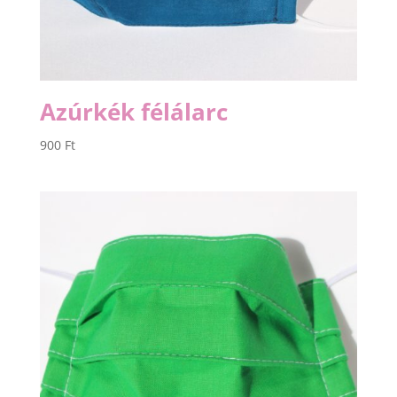
Azúrkék félálarc
900
Ft