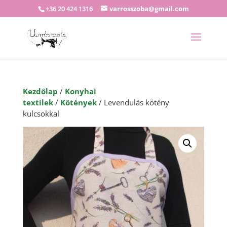
+36 20 424 1316
varrosszoba@gmail.com
Kezdőlap
/
Konyhai
textilek
/
Kötények
/ Levendulás kötény
kulcsokkal