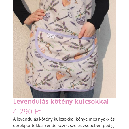
Levendulás kötény kulcsokkal
4 290
Ft
A levendulás kötény kulcsokkal kényelmes nyak- és
derékpántokkal rendelkezik, széles zsebében pedig