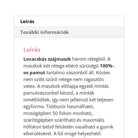
Leírás
További információk
Leírás
Lovacskás szájmaszk
három rétegből. A
maszkok két rétege eltérő sűrűségű
100%-
os pamut
tartalmú vászonból áll. Köztes
nem szőtt szűrő rétege nem ragasztós
vetex. A maszkok előlapja egyedi mintás
pamutvászonból készül, a minták
ismétlődőek, így nem jellemző két teljesen
egyforma. Többször használható,
mosógépben 50 fokon mosható,
szárítógépben szárítható és maximális
hőfokon belső felületén vasalható a gumik
elkerülésével. A fül mögé helyezhető