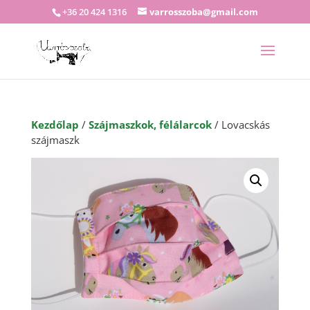
+36 20 424 1316
varrosszoba@gmail.com
Kezdőlap
/
Szájmaszkok, félálarcok
/ Lovacskás
szájmaszk