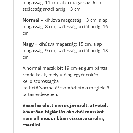
magasság: 11 cm, alap magasság: 6 cm,
szélesség arctól arcig: 13 cm
Normál
– kihúzva magasság: 13 cm, alap
magasság: 8 cm, szélesség arctól arcig: 16
cm
Nagy
– kihúzva magasság: 15 cm, alap
magasság: 9 cm, szélesség arctól arcig: 18
cm
A normál maszk két 19 cm-es gumipánttal
rendelkezik, mely utólag egyénenként
kellő szorosságba
köthető/varrható/csomózható a megfelelő
tartás érdekében.
Vásárlás előtt mérés javasolt, átvételt
követően higiéniás okokból maszkot
nem áll módunkban visszavásárolni,
cserélni.