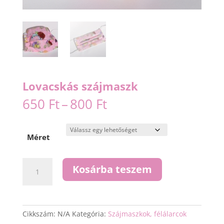
Lovacskás szájmaszk
Ártartomány:
650
Ft
–
800
Ft
650 Ft
-
800 Ft
Méret
Lovacskás
Kosárba teszem
szájmaszk
mennyiség
Cikkszám:
N/A
Kategória:
Szájmaszkok, félálarcok