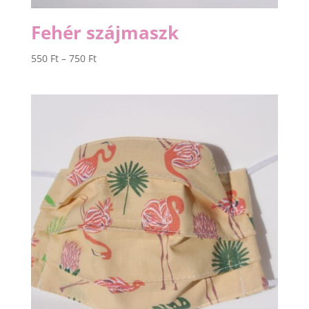
Fehér szájmaszk
Ártartomány:
550
Ft
–
750
Ft
550 Ft
-
750 Ft