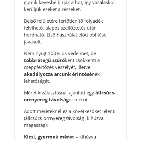
gumik kevésbé bírják a hőt, így vasaláskor
kerüljük ezeket a részeket.
Belső felületére fertőtlenítő folyadék
felvihető, alapos szellőztetés után
hordható. Első használat előtt öblítése
javasolt.
Nem nyújt 100%-os védelmet, de
többrétegű szűrő
ként csökkenti a
cseppfertőzés veszélyét, illetve
akadályozza arcunk érintésé
nek
lehetőségét.
Méret kiválasztásnál ajánlott egy
állcsúcs-
orrnyereg távolság
ot mérni.
Adott méreteknél ez a következőket jelenti
(állcsúcs-orrnyereg távolság=kihúzva
magasság):
Kicsi, gyermek méret
– kihúzva