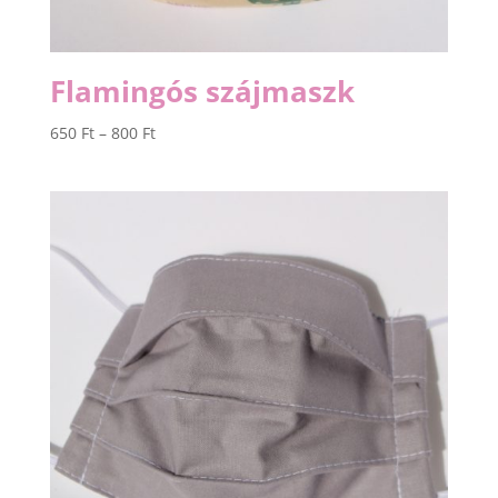
Flamingós szájmaszk
Ártartomány:
650
Ft
–
800
Ft
650 Ft
-
800 Ft