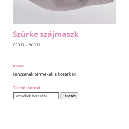
Szürke szájmaszk
Ártartomány:
650
Ft
–
800
Ft
650 Ft
-
800 Ft
Kosár
Nincsenek termékek a kosárban.
Termékkereső
Keresés
Keresés
a
következőre: