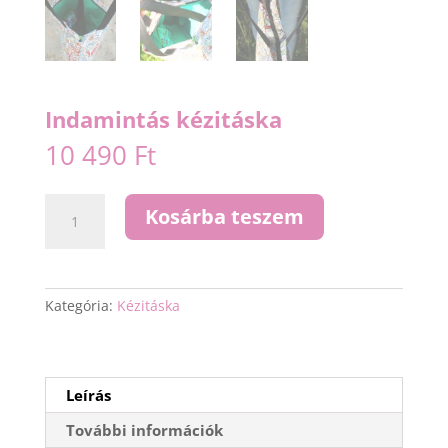
Indamintás kézitáska
10 490
Ft
Indamintás
Kosárba teszem
kézitáska
mennyiség
Kategória:
Kézitáska
Leírás
További információk