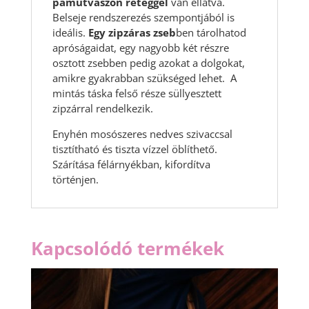
pamutvászon réteggel
van ellátva.
Belseje rendszerezés szempontjából is
ideális.
Egy zipzáras zseb
ben tárolhatod
apróságaidat, egy nagyobb két részre
osztott zsebben pedig azokat a dolgokat,
amikre gyakrabban szükséged lehet. A
mintás táska felső része süllyesztett
zipzárral rendelkezik.
Enyhén mosószeres nedves szivaccsal
tisztítható és tiszta vízzel öblíthető.
Szárítása félárnyékban, kifordítva
történjen.
Kapcsolódó termékek