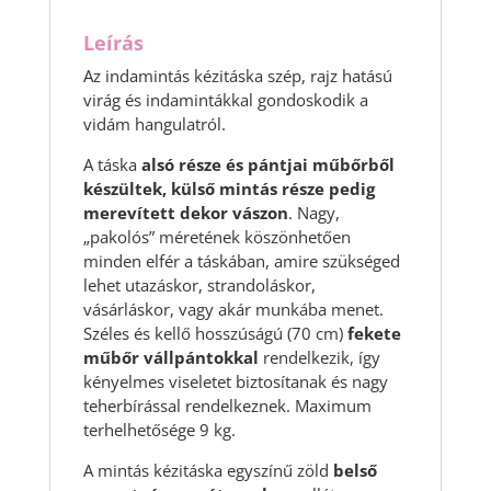
Leírás
Az indamintás kézitáska szép, rajz hatású
virág és indamintákkal gondoskodik a
vidám hangulatról.
A táska
alsó része és pántjai műbőrből
készültek, külső mintás része pedig
merevített dekor vászon
. Nagy,
„pakolós” méretének köszönhetően
minden elfér a táskában, amire szükséged
lehet utazáskor, strandoláskor,
vásárláskor, vagy akár munkába menet.
Széles és kellő hosszúságú (70 cm)
fekete
műbőr vállpántokkal
rendelkezik, így
kényelmes viseletet biztosítanak és nagy
teherbírással rendelkeznek. Maximum
terhelhetősége 9 kg.
A mintás kézitáska egyszínű zöld
belső