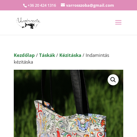
+36 20 424 1316
varrosszoba@gmail.com
Kezdőlap
/
Táskák
/
Kézitáska
/ Indamintás
kézitáska