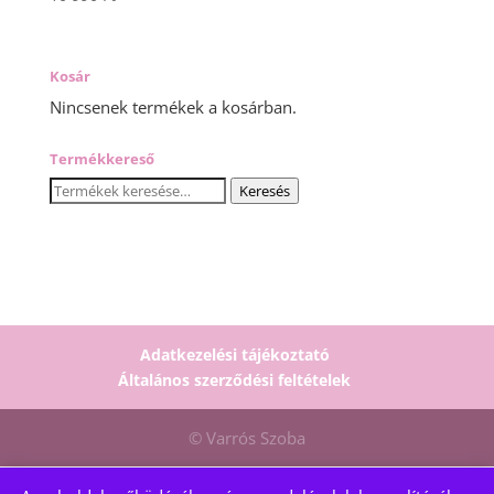
Kosár
Nincsenek termékek a kosárban.
Termékkereső
Keresés
Keresés
a
következőre:
Adatkezelési tájékoztató
Általános szerződési feltételek
© Varrós Szoba