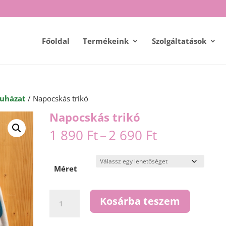
Főoldal
Termékeink
Szolgáltatások
uházat
/ Napocskás trikó
Napocskás trikó
Ártartomán
1 890
Ft
–
2 690
Ft
1
890 Ft
-
Méret
2
690 Ft
Napocskás
Kosárba teszem
trikó
mennyiség