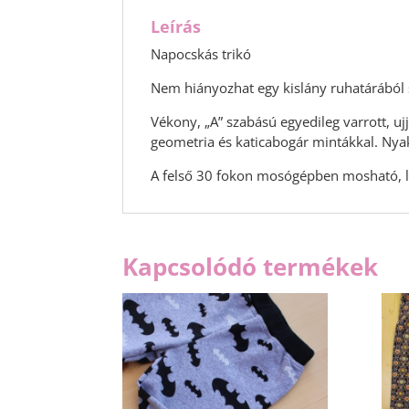
Leírás
Napocskás trikó
Nem hiányozhat egy kislány ruhatárából
Vékony, „A” szabású egyedileg varrott, u
geometria és katicabogár mintákkal. Nya
A felső 30 fokon mosógépben mosható, le
Kapcsolódó termékek