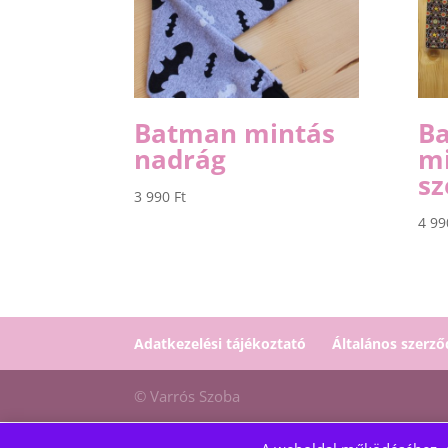
Batman mintás
Ba
nadrág
mi
sz
3 990
Ft
4 9
Adatkezelési tájékoztató
Általános szerző
© Varrós Szoba