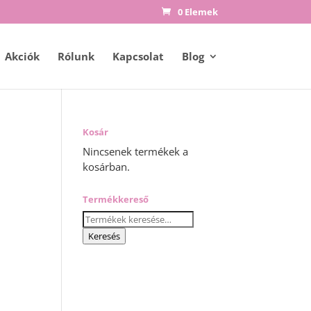
0 Elemek
Akciók
Rólunk
Kapcsolat
Blog
Kosár
Nincsenek termékek a
kosárban.
y:
Termékkereső
Keresés
a
Keresés
következőre: