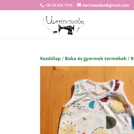
+36 20 424 1316
varrosszoba@gmail.com
Kezdőlap
/
Baba és gyermek termékek
/
R