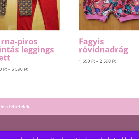
rna-piros
Fagyis
ntás leggings
rövidnadrág
ett
Ártartomán
1 690
Ft
–
2 590
Ft
1
Ártartomány:
90
Ft
–
5 590
Ft
690 Ft
4
-
990 Ft
2
-
590 Ft
5
590 Ft
dési feltételek