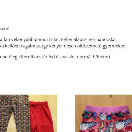
 sem!
jjatlan vékonyabb pamut trikó. Fehér alapszínén napocska,
ka kellően rugalmas, így kényelmesen öltöztethető gyermeked.
hetőleg kifordítva szárítsd és vasald, normál hőfokon.