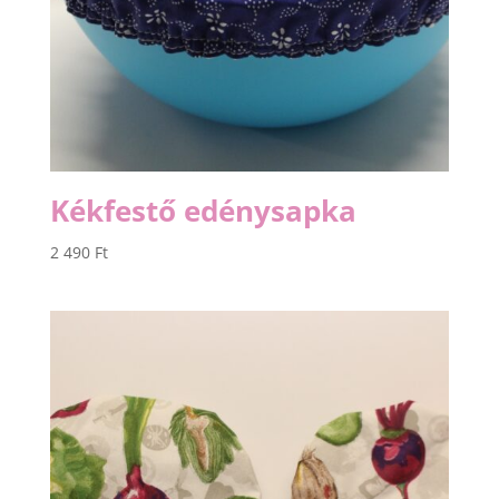
Kékfestő edénysapka
2 490
Ft