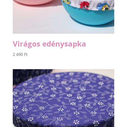
Virágos edénysapka
2 490
Ft