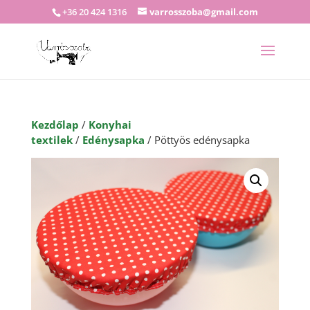
+36 20 424 1316
varrosszoba@gmail.com
Kezdőlap
/
Konyhai
textilek
/
Edénysapka
/ Pöttyös edénysapka