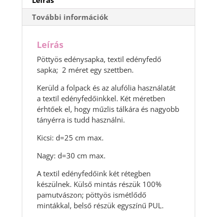
Leírás
További információk
Leírás
Pöttyös edénysapka, textil edényfedő
sapka; 2 méret egy szettben.
Kerüld a folpack és az alufólia használatát
a textil edényfedőinkkel. Két méretben
érhtőek el, hogy műzlis tálkára és nagyobb
tányérra is tudd használni.
Kicsi: d=25 cm max.
Nagy: d=30 cm max.
A textil edényfedőink két rétegben
készülnek. Külső mintás részük 100%
pamutvászon; pöttyös ismétlődő
mintákkal, belső részük egyszínű PUL.