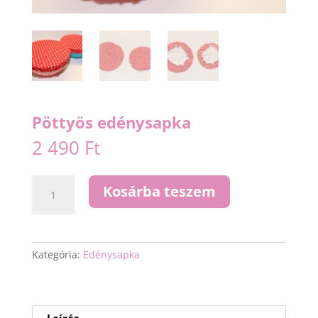
Pöttyös edénysapka
2 490
Ft
Pöttyös
Kosárba teszem
edénysapka
mennyiség
Kategória:
Edénysapka