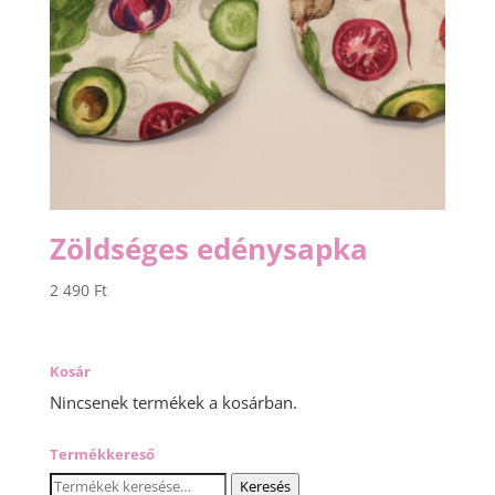
Zöldséges edénysapka
2 490
Ft
Kosár
Nincsenek termékek a kosárban.
Termékkereső
Keresés
Keresés