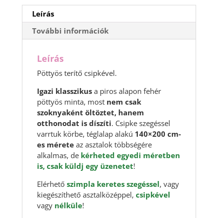
Leírás
További információk
Leírás
Pöttyös terítő csipkével.
Igazi klasszikus
a piros alapon fehér
pöttyös minta, most
nem csak
szoknyaként öltöztet, hanem
otthonodat is díszíti
. Csipke szegéssel
varrtuk körbe, téglalap alakú
140×200 cm-
es mérete
az asztalok többségére
alkalmas, de
kérheted egyedi méretben
is, csak küldj egy üzenetet
!
Elérhető
szimpla keretes szegéssel
, vagy
kiegészíthető asztalközéppel,
csipkével
vagy
nélküle
!