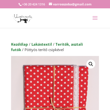
+36 20 424 1316
varrosszoba@gmail.com
Kezdőlap
/
Lakástextil
/
Terítők, asztali
futók
/ Pöttyös terítő csipkével