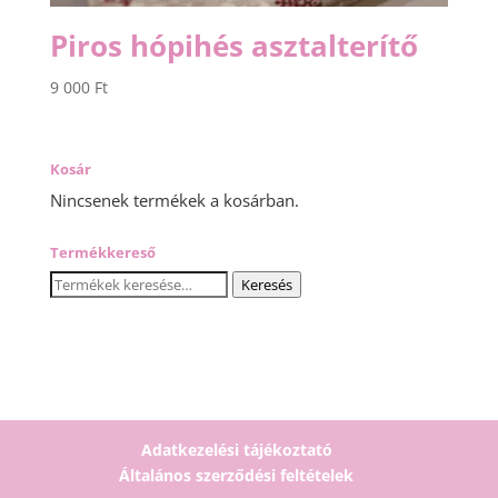
Piros hópihés asztalterítő
9 000
Ft
Kosár
Nincsenek termékek a kosárban.
Termékkereső
Keresés
Keresés
a
következőre:
Adatkezelési tájékoztató
Általános szerződési feltételek