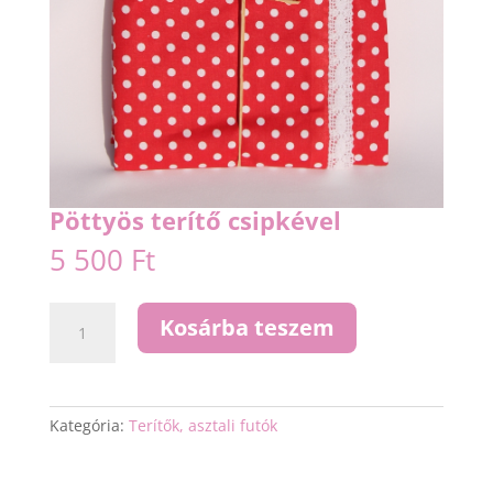
Pöttyös terítő csipkével
5 500
Ft
Pöttyös
Kosárba teszem
terítő
csipkével
mennyiség
Kategória:
Terítők, asztali futók