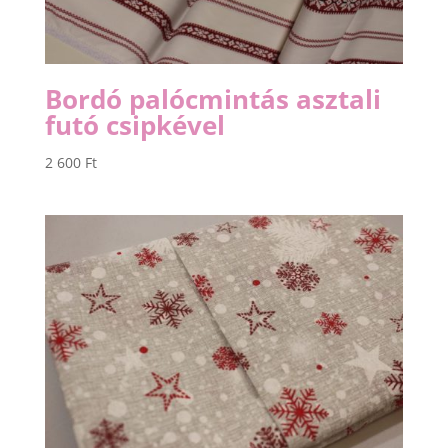
Bordó palócmintás asztali
futó csipkével
2 600
Ft