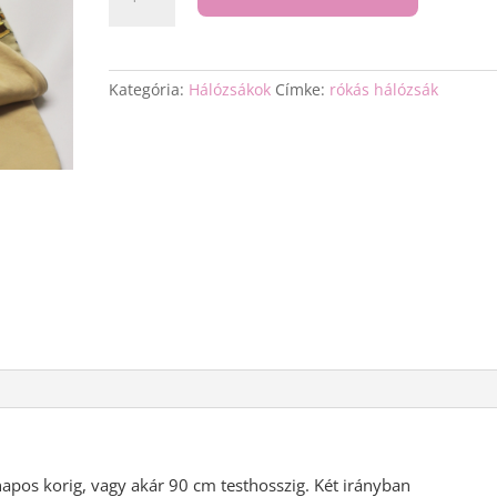
hálózsák
mennyiség
Kategória:
Hálózsákok
Címke:
rókás hálózsák
pos korig, vagy akár 90 cm testhosszig. Két irányban