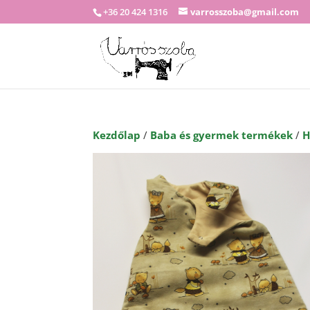
+36 20 424 1316
varrosszoba@gmail.com
Kezdőlap
/
Baba és gyermek termékek
/
H