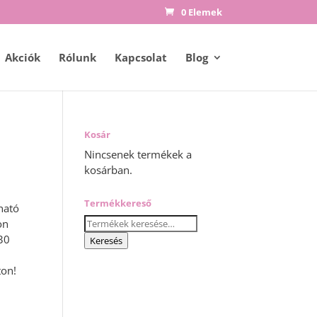
0 Elemek
Akciók
Rólunk
Kapcsolat
Blog
Kosár
Nincsenek termékek a
kosárban.
Termékkereső
ható
Keresés
on
a
30
Keresés
következőre:
ton!