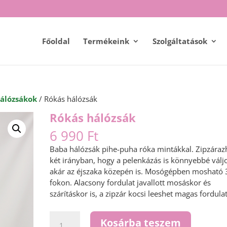
Főoldal
Termékeink
Szolgáltatások
álózsákok
/ Rókás hálózsák
Rókás hálózsák
6 990
Ft
Baba hálózsák pihe-puha róka mintákkal. Zipzáraz
két irányban, hogy a pelenkázás is könnyebbé válj
akár az éjszaka közepén is. Mosógépben mosható 
fokon. Alacsony fordulat javallott mosáskor és
szárításkor is, a zipzár kocsi leeshet magas fordula
Rókás
Kosárba teszem