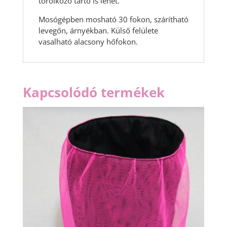
törölköző tartó is lehet.
Mosógépben mosható 30 fokon, szárítható
levegőn, árnyékban. Külső felülete
vasalható alacsony hőfokon.
Kapcsolódó termékek