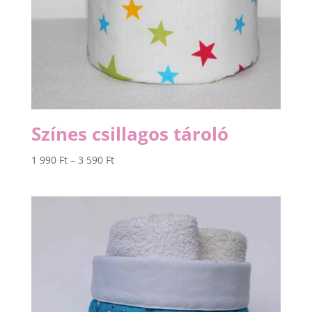
Színes csillagos tároló
Ártartomány:
1 990
Ft
–
3 590
Ft
1
990 Ft
-
3
590 Ft