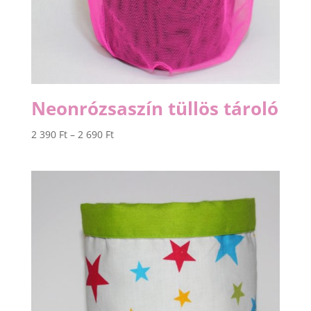
Neonrózsaszín tüllös tároló
Ártartomány:
2 390
Ft
–
2 690
Ft
2
390 Ft
-
2
690 Ft