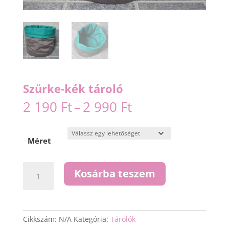
Szürke-kék tároló
Ártartomány:
2 190
Ft
–
2 990
Ft
2
190 Ft
-
Méret
2
990 Ft
Szürke-
Kosárba teszem
kék
tároló
mennyiség
Cikkszám:
N/A
Kategória:
Tárolók