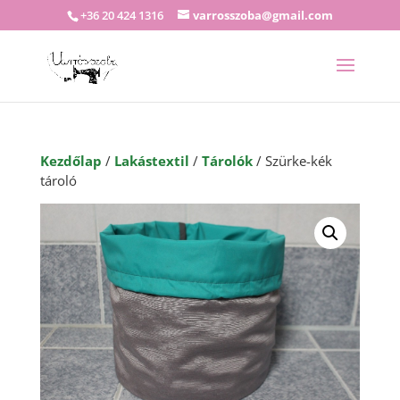
+36 20 424 1316
varrosszoba@gmail.com
Kezdőlap
/
Lakástextil
/
Tárolók
/ Szürke-kék
tároló