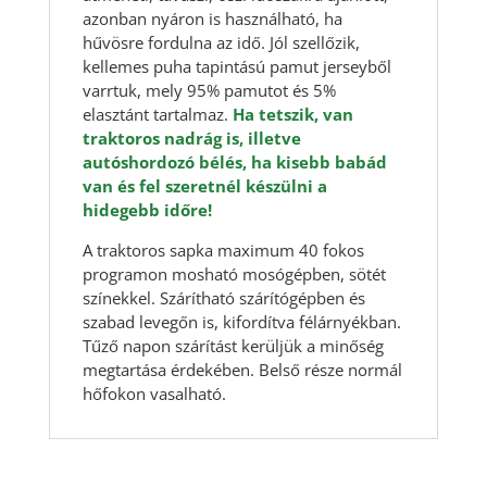
azonban nyáron is használható, ha
hűvösre fordulna az idő. Jól szellőzik,
kellemes puha tapintású pamut jerseyből
varrtuk, mely 95% pamutot és 5%
elasztánt tartalmaz.
Ha tetszik, van
traktoros nadrág is,
illetve
autóshordozó bélés, ha kisebb babád
van és fel szeretnél készülni a
hidegebb időre!
A traktoros sapka maximum 40 fokos
programon mosható mosógépben, sötét
színekkel. Szárítható szárítógépben és
szabad levegőn is, kifordítva félárnyékban.
Tűző napon szárítást kerüljük a minőség
megtartása érdekében. Belső része normál
hőfokon vasalható.