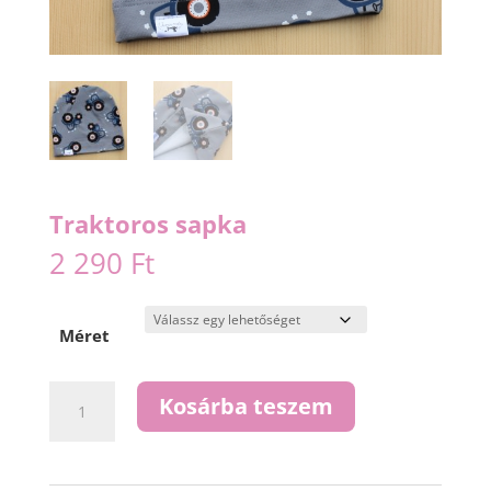
Traktoros sapka
2 290
Ft
Méret
Traktoros
Kosárba teszem
sapka
mennyiség