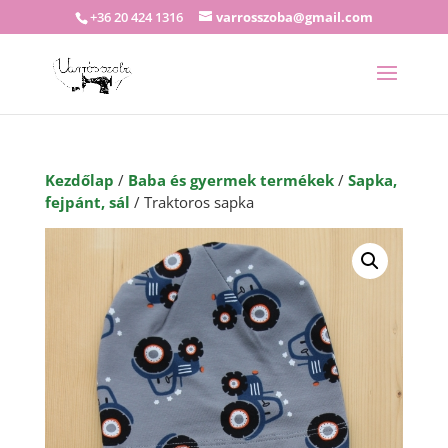
+36 20 424 1316
varrosszoba@gmail.com
Kezdőlap
/
Baba és gyermek termékek
/
Sapka,
fejpánt, sál
/ Traktoros sapka