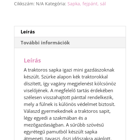
Cikkszám:
N/A
Kategória:
Sapka, fejpánt, sál
Leírás
További információk
Leírás
A traktoros sapka igazi mini gazdászoknak
készült. Szürke alapon kék traktorokkal
díszített, így vagány megjelenést kölcsönöz
viselőjének. A megfelelő tartás érdekében
szélesen visszahajtott pánttal rendelkezik,
mely a fülnek is különös védelmet biztosít.
Válaszd gyermekednek a traktoros sapit,
légy egyedi a szakmában és a
mezőgazdaságban. A sűrűbb szövésű
egyrétegű pamutból készült sapka
átmeneti, tavaszi, őszi időszakra ajánlott,