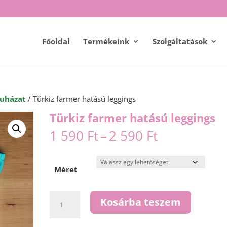
Főoldal
Termékeink
Szolgáltatások
uházat
/ Türkiz farmer hatású leggings
Türkiz farmer hatású leggings
Ártartomán
1 590
Ft
–
2 590
Ft
1
590 Ft
-
Méret
2
590 Ft
Türkiz
Kosárba teszem
farmer
hatású