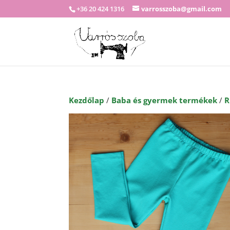
+36 20 424 1316
varrosszoba@gmail.com
Kezdőlap
/
Baba és gyermek termékek
/
R