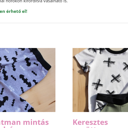
ál hőfokon kifordítva vasalható is.
en érhető el!
atman mintás
Keresztes