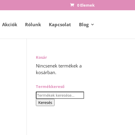
0 Elemek
Akciók
Rólunk
Kapcsolat
Blog
Kosár
Nincsenek termékek a
kosárban.
y:
Termékkereső
Keresés
a
Keresés
következőre: