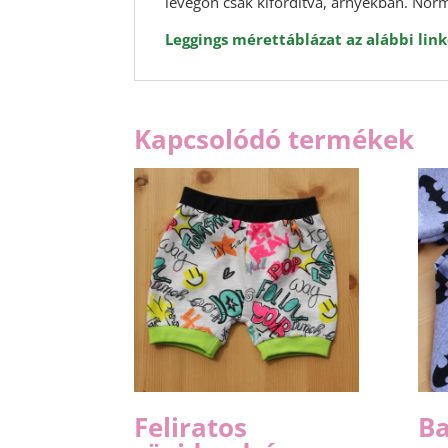
levegőn csak kifordítva, árnyékban. Norm
Leggings mérettáblázat az alábbi link
Kapcsolódó termékek
Feliratos
B