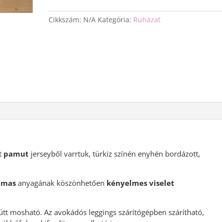
leggings
mennyiség
Cikkszám:
N/A
Kategória:
Ruházat
t
pamut
jerseyből varrtuk, türkiz színén enyhén bordázott,
lmas
anyagának köszönhetően
kényelmes viselet
t mosható. Az avokádós leggings szárítógépben szárítható,