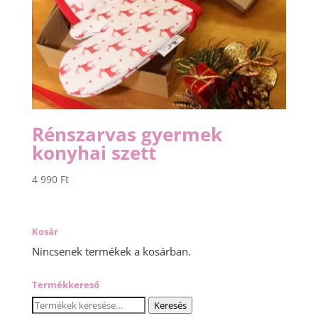
Rénszarvas gyermek
konyhai szett
4 990
Ft
Kosár
Nincsenek termékek a kosárban.
Termékkereső
Keresés
Keresés