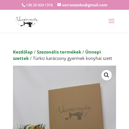
+36 20 424 1316
varrosszoba@gmail.com
Kezdőlap
/
Szezonális termékek
/
Ünnepi
szettek
/ Türkiz karácsony gyermek konyhai szett