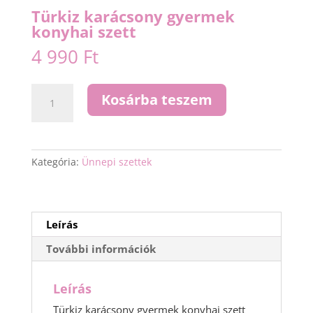
Türkiz karácsony gyermek
konyhai szett
4 990
Ft
Türkiz
Kosárba teszem
karácsony
gyermek
konyhai
szett
Kategória:
Ünnepi szettek
mennyiség
Leírás
További információk
Leírás
Türkiz karácsony gyermek konyhai szett