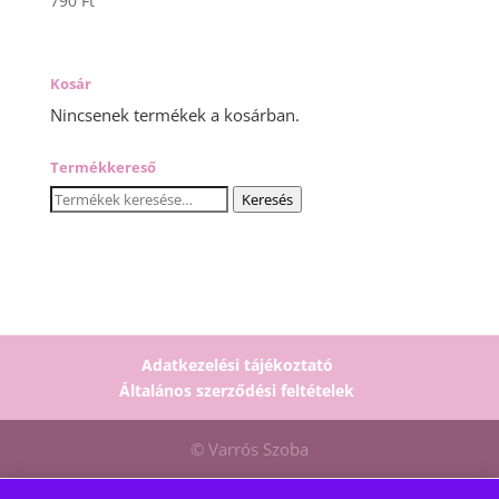
790
Ft
Kosár
Nincsenek termékek a kosárban.
Termékkereső
Keresés
Keresés
a
következőre:
Adatkezelési tájékoztató
Általános szerződési feltételek
© Varrós Szoba