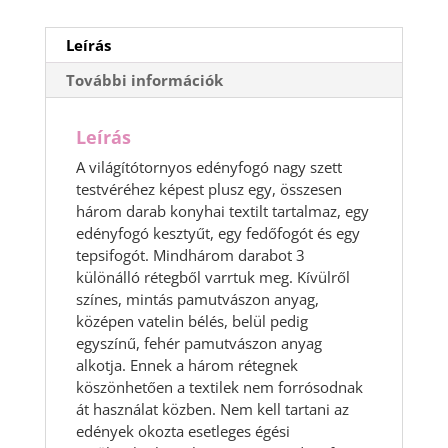
Leírás
További információk
Leírás
A világítótornyos edényfogó nagy szett
testvéréhez képest plusz egy, összesen
három darab konyhai textilt tartalmaz, egy
edényfogó kesztyűt, egy fedőfogót és egy
tepsifogót. Mindhárom darabot 3
különálló rétegből varrtuk meg. Kívülről
színes, mintás pamutvászon anyag,
középen vatelin bélés, belül pedig
egyszínű, fehér pamutvászon anyag
alkotja. Ennek a három rétegnek
köszönhetően a textilek nem forrósodnak
át használat közben. Nem kell tartani az
edények okozta esetleges égési