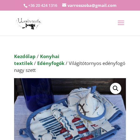
+36 20 424 1316
varrosszoba@gmail.com
Kezdőlap
/
Konyhai
textilek
/
Edényfogók
/ Világítótornyos edényfogó
nagy szett