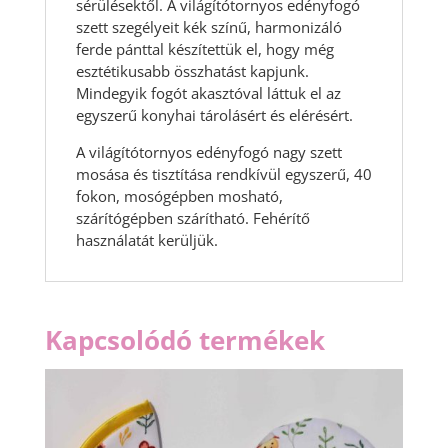
sérülésektől. A világítótornyos edényfogó
szett szegélyeit kék színű, harmonizáló
ferde pánttal készítettük el, hogy még
esztétikusabb összhatást kapjunk.
Mindegyik fogót akasztóval láttuk el az
egyszerű konyhai tárolásért és elérésért.
A világítótornyos edényfogó nagy szett
mosása és tisztítása rendkívül egyszerű, 40
fokon, mosógépben mosható,
szárítógépben szárítható. Fehérítő
használatát kerüljük.
Kapcsolódó termékek