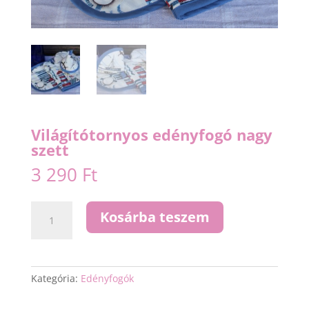
Világítótornyos edényfogó nagy
szett
3 290
Ft
Világítótornyos
Kosárba teszem
edényfogó
nagy
szett
mennyiség
Kategória:
Edényfogók