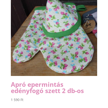
Apró epermintás
edényfogó szett 2 db-os
1 590
Ft