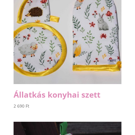
Állatkás konyhai szett
2 690
Ft