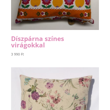
Díszpárna színes
virágokkal
3 990
Ft