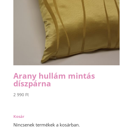
Arany hullám mintás
díszpárna
2 990
Ft
Kosár
Nincsenek termékek a kosárban.