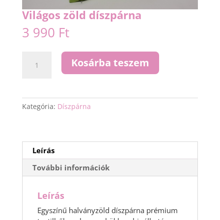
Világos zöld díszpárna
3 990
Ft
Világos
Kosárba teszem
zöld
díszpárna
mennyiség
Kategória:
Díszpárna
Leírás
További információk
Leírás
Egyszínű halványzöld díszpárna prémium