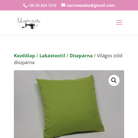
+36 20 424 1316
varrosszoba@gmail.com
Kezdőlap
/
Lakástextil
/
Díszpárna
/ Világos zöld
díszpárna