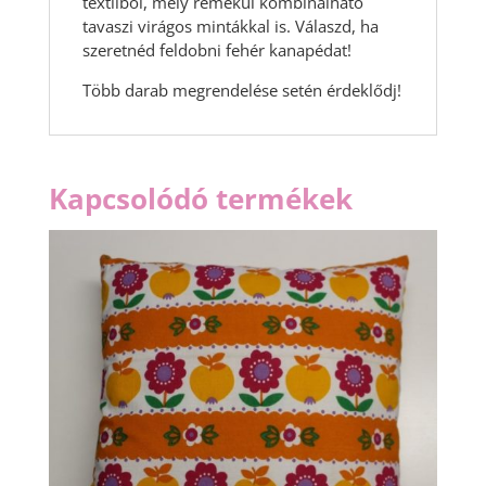
textilből, mely remekül kombinálható
tavaszi virágos mintákkal is. Válaszd, ha
szeretnéd feldobni fehér kanapédat!
Több darab megrendelése setén érdeklődj!
Kapcsolódó termékek