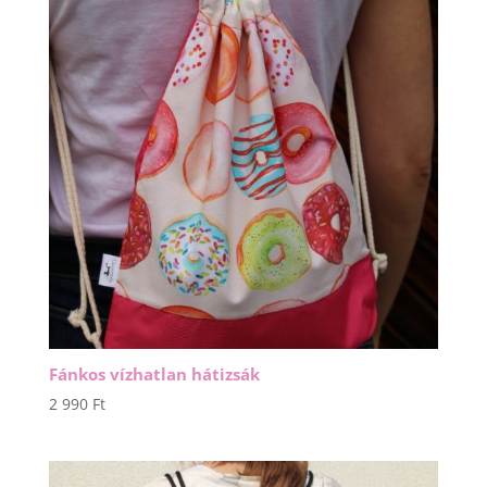
Fánkos vízhatlan hátizsák
2 990
Ft