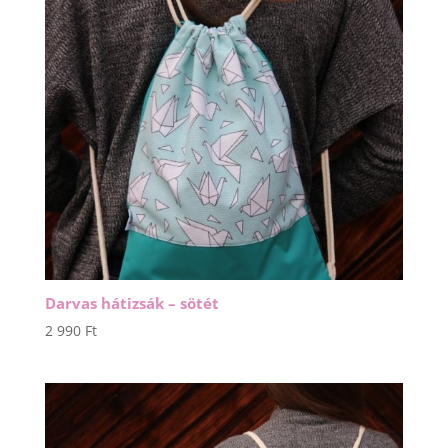
Darvas hátizsák – sötét
2 990
Ft