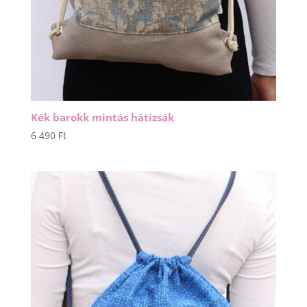
Kék barokk mintás hátizsák
6 490
Ft