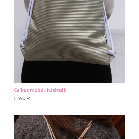
Csíkos műbőr hátizsák
5 590
Ft