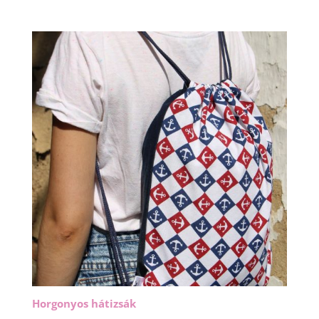
Horgonyos hátizsák