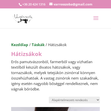
+36 20 424 1316
varrosszoba@gmail.com
Kezdőlap
/
Táskák
/ Hátizsákok
Hátizsákok
Erős pamutvászonból, farmerből vagy vízhatlan
textilből készült divatos hátizsákok, vagy
tornazsákok, melyek tetejükön zsinórral könnyen
összehúzhatóak. A vastag zsinórok nem szakadnak,
igény esetén nagyobb bőséggel rendelkeznek, nem
vágnak bőrödbe.