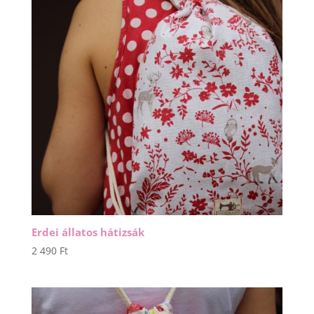
Erdei állatos hátizsák
2 490
Ft