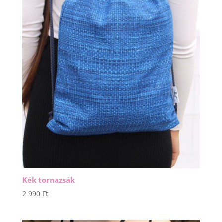
Kék tornazsák
2 990
Ft