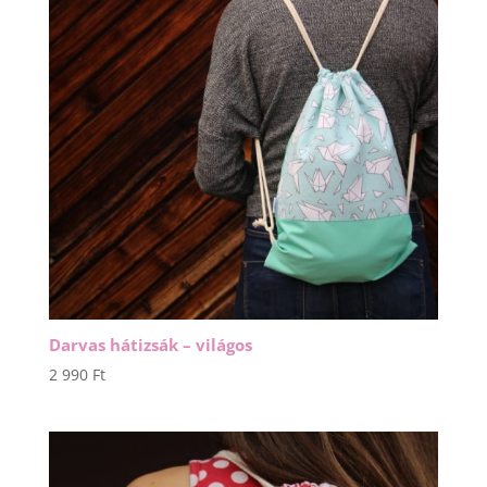
Darvas hátizsák – világos
2 990
Ft