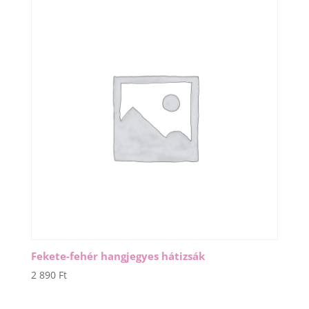
Fekete-fehér hangjegyes hátizsák
2 890
Ft