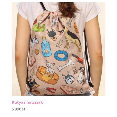
Kutyás hátizsák
5 990
Ft