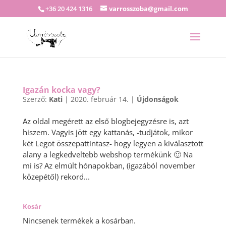
+36 20 424 1316
varrosszoba@gmail.com
Igazán kocka vagy?
Szerző:
Kati
|
2020. február 14.
|
Újdonságok
Az oldal megérett az első blogbejegyzésre is, azt
hiszem. Vagyis jött egy kattanás, -tudjátok, mikor
két Legot összepattintasz- hogy legyen a kiválasztott
alany a legkedveltebb webshop termékünk 🙂 Na
mi is? Az elmúlt hónapokban, (igazából november
közepétől) rekord...
Kosár
Nincsenek termékek a kosárban.