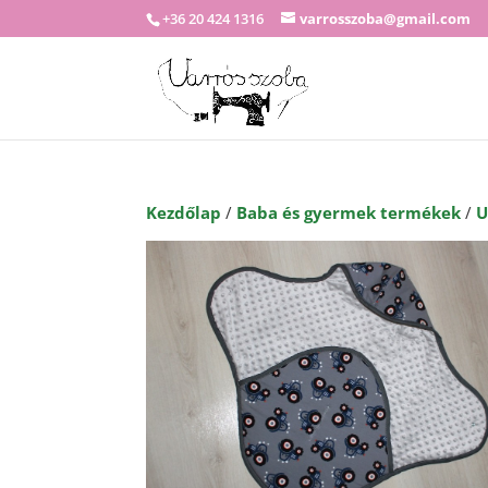
+36 20 424 1316
varrosszoba@gmail.com
Kezdőlap
/
Baba és gyermek termékek
/
U