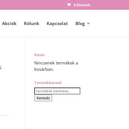
0 Elemek
Akciók
Rólunk
Kapcsolat
Blog
Kosár
Nincsenek termékek a
s
kosárban.
Termékkereső
Keresés
a
Keresés
következőre: