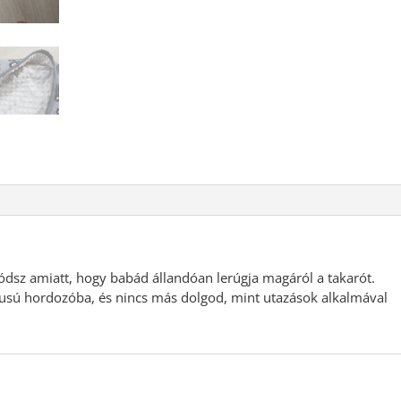
ódsz amiatt, hogy babád állandóan lerúgja magáról a takarót.
pusú hordozóba, és nincs más dolgod, mint utazások alkalmával