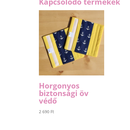
Kapcsolódó termékek
Horgonyos
biztonsági öv
védő
2 690
Ft