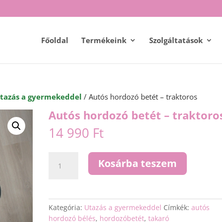
Főoldal
Termékeink
Szolgáltatások
tazás a gyermekeddel
/ Autós hordozó betét – traktoros
Autós hordozó betét – traktoro
14 990
Ft
Autós
Kosárba teszem
hordozó
betét
-
traktoros
Kategória:
Utazás a gyermekeddel
Címkék:
autós
mennyiség
hordozó bélés
,
hordozóbetét
,
takaró