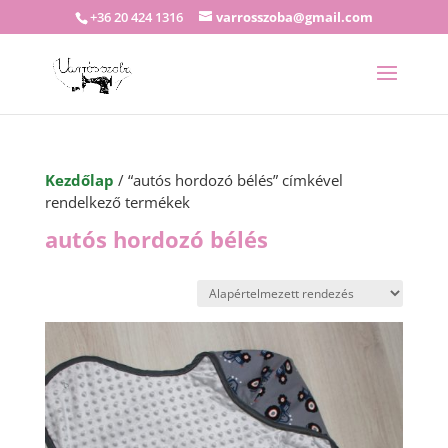
+36 20 424 1316
varrosszoba@gmail.com
Kezdőlap
/ “autós hordozó bélés” címkével
rendelkező termékek
autós hordozó bélés