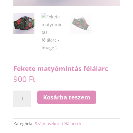
Fekete matyómintás félálarc
900
Ft
Fekete
Kosárba teszem
matyómintás
félálarc
mennyiség
Kategória:
Szájmaszkok, félálarcok