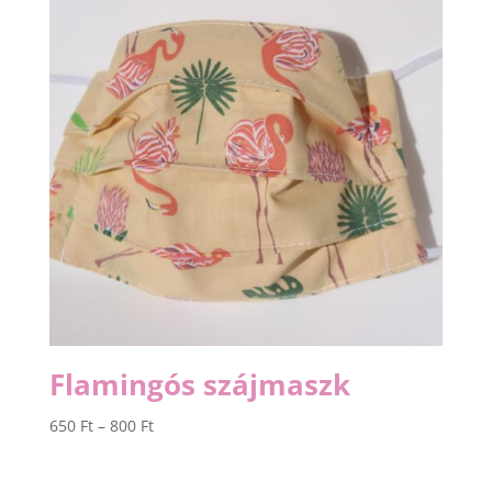
Flamingós szájmaszk
Ártartomány:
650
Ft
–
800
Ft
650 Ft
-