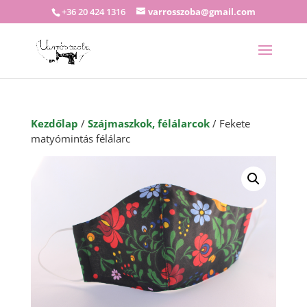
+36 20 424 1316
varrosszoba@gmail.com
Kezdőlap
/
Szájmaszkok, félálarcok
/ Fekete
matyómintás félálarc