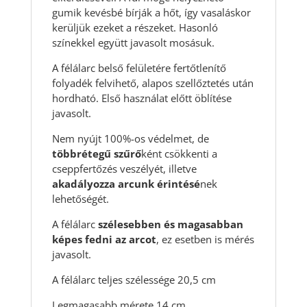
gumik kevésbé bírják a hőt, így vasaláskor
kerüljük ezeket a részeket. Hasonló
színekkel együtt javasolt mosásuk.
A félálarc belső felületére fertőtlenítő
folyadék felvihető, alapos szellőztetés után
hordható. Első használat előtt öblítése
javasolt.
Nem nyújt 100%-os védelmet, de
többrétegű szűrő
ként csökkenti a
cseppfertőzés veszélyét, illetve
akadályozza arcunk érintésé
nek
lehetőségét.
A félálarc
szélesebben és magasabban
képes fedni az arcot
, ez esetben is mérés
javasolt.
A félálarc teljes szélessége 20,5 cm
Legmagasabb mérete 14 cm.