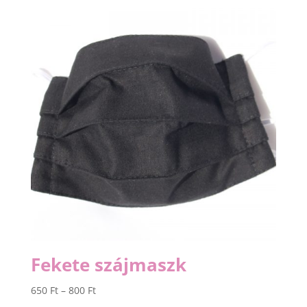
800 Ft
Fekete szájmaszk
Ártartomány:
650
Ft
–
800
Ft
650 Ft