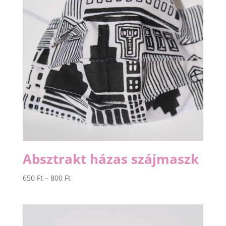
Absztrakt házas szájmaszk
Ártartomány:
650
Ft
–
800
Ft
650 Ft
-
800 Ft