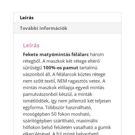
Leírás
További információk
Leírás
Fekete matyómintás félálarc
három
rétegből. A maszkok két rétege eltérő
sűrűségű
100%-os pamut
tartalmú
vászonból áll. A félálarcok köztes rétege
nem szőtt textil, NEM ragasztós vetex. A
mintás maszkok előlapja egyedi mintás
pamutvászonból készül, a minták
ismétlődőek, így nem jellemző két teljesen
egyforma. Többször használható,
mosógépben 50 fokon mosható,
szárítógépben szárítható, maximális
hőfokon belső felületén vasalható a gumik
elkerülésével. A fül mögé helyezhető