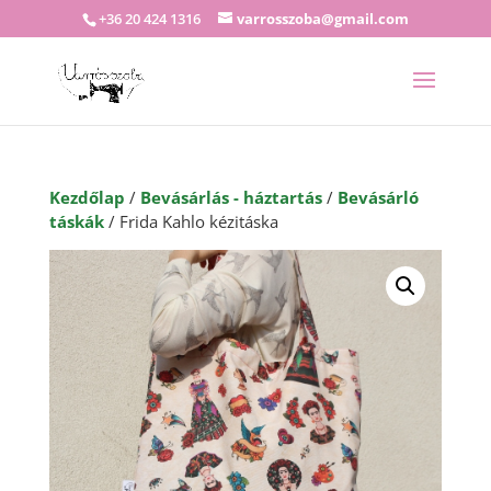
+36 20 424 1316
varrosszoba@gmail.com
Kezdőlap
/
Bevásárlás - háztartás
/
Bevásárló
táskák
/ Frida Kahlo kézitáska