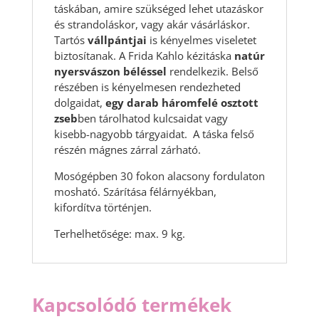
táskában, amire szükséged lehet utazáskor
és strandoláskor, vagy akár vásárláskor.
Tartós
vállpántjai
is kényelmes viseletet
biztosítanak. A Frida Kahlo kézitáska
natúr
nyersvászon béléssel
rendelkezik. Belső
részében is kényelmesen rendezheted
dolgaidat,
egy darab háromfelé osztott
zseb
ben tárolhatod kulcsaidat vagy
kisebb-nagyobb tárgyaidat. A táska felső
részén mágnes zárral zárható.
Mosógépben 30 fokon alacsony fordulaton
mosható. Szárítása félárnyékban,
kifordítva történjen.
Terhelhetősége: max. 9 kg.
Kapcsolódó termékek