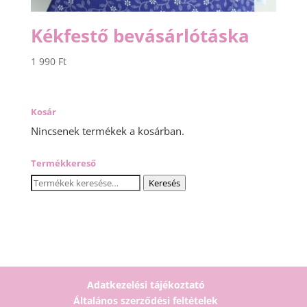
Kékfestő bevásárlótáska
1 990
Ft
Kosár
Nincsenek termékek a kosárban.
Termékkereső
Keresés
Keresés
a
következőre:
Adatkezelési tájékoztató
Általános szerződési feltételek