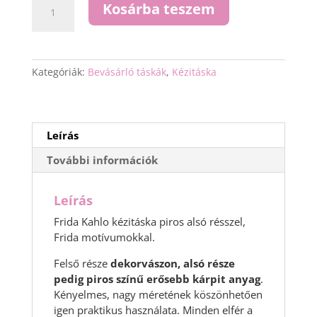
Frida
Kosárba teszem
Kahlo
kézitáska
mennyiség
Kategóriák:
Bevásárló táskák
,
Kézitáska
Leírás
További információk
Leírás
Frida Kahlo kézitáska piros alsó résszel,
Frida motívumokkal.
Felső része
dekorvászon, alsó része
pedig piros színű erősebb kárpit anyag
.
Kényelmes, nagy méretének köszönhetően
igen praktikus használata. Minden elfér a