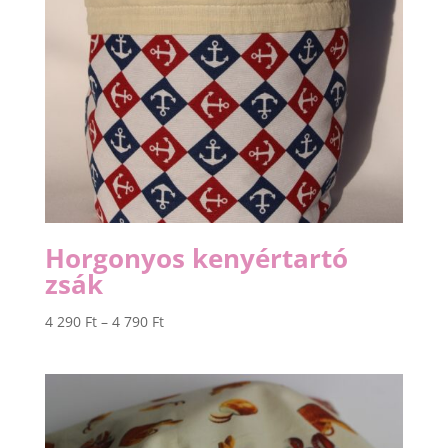
Horgonyos kenyértartó
zsák
Ártartomány:
4 290
Ft
–
4 790
Ft
4
290 Ft
-
4
790 Ft