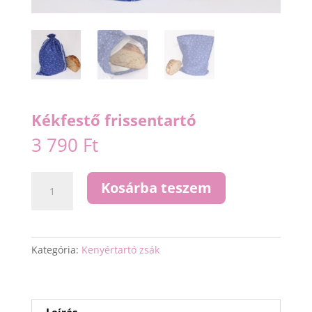
Kékfestő frissentartó
3 790
Ft
Kékfestő
Kosárba teszem
frissentartó
mennyiség
Kategória:
Kenyértartó zsák