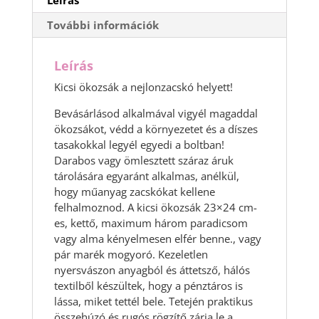
Leírás
További információk
Leírás
Kicsi ökozsák a nejlonzacskó helyett!
Bevásárlásod alkalmával vigyél magaddal
ökozsákot, védd a környezetet és a díszes
tasakokkal legyél egyedi a boltban!
Darabos vagy ömlesztett száraz áruk
tárolására egyaránt alkalmas, anélkül,
hogy műanyag zacskókat kellene
felhalmoznod. A kicsi ökozsák 23×24 cm-
es, kettő, maximum három paradicsom
vagy alma kényelmesen elfér benne., vagy
pár marék mogyoró. Kezeletlen
nyersvászon anyagból és áttetsző, hálós
textilből készültek, hogy a pénztáros is
lássa, miket tettél bele. Tetején praktikus
összehúzó és rugós rögzítő zárja le a