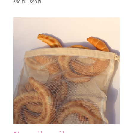
Ártartomány:
690
Ft
–
890
Ft
690 Ft
-
890 Ft