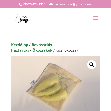
+36 20 424 1316
varrosszoba@gmail.com
Kezdőlap
/
Bevásárlás -
háztartás
/
Ökozsákok
/ Kicsi ökozsák