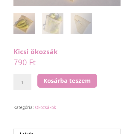
Kicsi ökozsák
790
Ft
Kicsi
Kosárba teszem
ökozsák
mennyiség
Kategória:
Ökozsákok