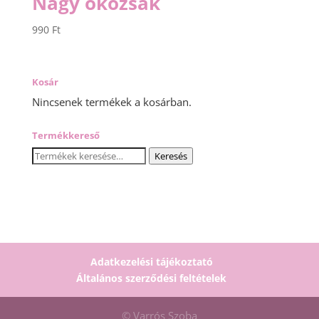
Nagy ökozsák
990
Ft
Kosár
Nincsenek termékek a kosárban.
Termékkereső
Keresés
Keresés
a
következőre:
Adatkezelési tájékoztató
Általános szerződési feltételek
© Varrós Szoba