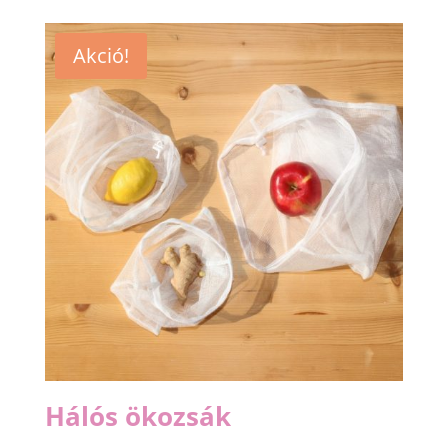
Akció!
Hálós ökozsák