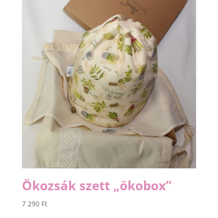
Ökozsák szett „ökobox”
7 290
Ft