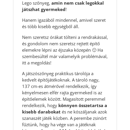
Lego szőnyeg,
amin nem csak legokkal
játszhat gyermeked
!
Hanem igazából mindennel, amivel szeret
és több kisebb egységből áll.
Nem szeretsz órákat tölteni a rendrakással,
és gondolom nem szeretsz rejtett építő
elemekre lépni az éjszaka közepén 🙂 Ha
szembesültél már valamelyik problémával,
itt a megoldás!
A játszószőnyeg praktikus tárolója a
kedvelt építőjátékoknak. A tároló nagy,
137 cm-es átmérővel rendelkezik, így
kényelmesen elfér rajta gyermeked is az
építőelemek között. Magasított peremmel
rendelkezik, hogy
könnyen összetartsa a
kisebb darabokat
és ne kószáljanak azok
szanaszét játék közben. A perembe zsinórt
fűztünk, hogy ha vége van a játéknak