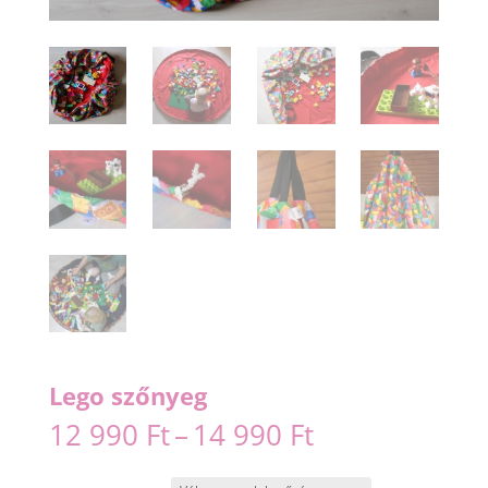
Lego szőnyeg
Ártartomány:
12 990
Ft
–
14 990
Ft
12
990 Ft