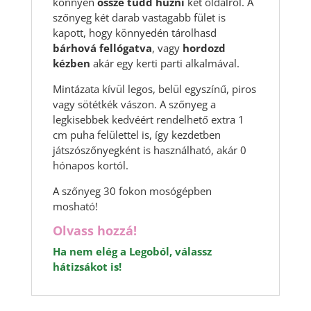
könnyen
össze tudd húzni
két oldalról. A
szőnyeg két darab vastagabb fület is
kapott, hogy könnyedén tárolhasd
bárhová fellógatva
, vagy
hordozd
kézben
akár egy kerti parti alkalmával.
Mintázata kívül legos, belül egyszínű, piros
vagy sötétkék vászon. A szőnyeg a
legkisebbek kedvéért rendelhető extra 1
cm puha felülettel is, így kezdetben
játszószőnyegként is használható, akár 0
hónapos kortól.
A szőnyeg 30 fokon mosógépben
mosható!
Olvass hozzá!
Ha nem elég a Legoból, válassz
hátizsákot is!