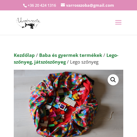
+36 20 424 1316
varrosszoba@gmail.com
Kezdőlap
/
Baba és gyermek termékek
/
Lego-
szőnyeg, játszószőnyeg
/ Lego szőnyeg