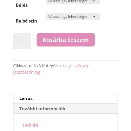
-
Bélés
14
990 Ft
Belső szín
Lego
Kosárba teszem
szőnyeg
mennyiség
Cikkszám:
N/A
Kategória:
Lego-szőnyeg,
játszószőnyeg
Leírás
További információk
Leírás