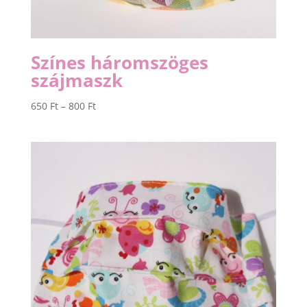
Színes háromszöges
szájmaszk
Ártartomány:
650
Ft
–
800
Ft
650 Ft
-
800 Ft