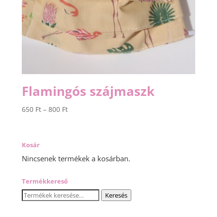
Flamingós szájmaszk
Ártartomány:
650
Ft
–
800
Ft
650 Ft
-
800 Ft
Kosár
Nincsenek termékek a kosárban.
Termékkereső
Keresés
Keresés
a
következőre: