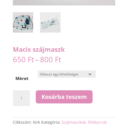
Macis szájmaszk
Ártartomány:
650
Ft
–
800
Ft
650 Ft
-
800 Ft
Méret
Macis
Kosárba teszem
szájmaszk
mennyiség
Cikkszám:
N/A
Kategória:
Szájmaszkok, félálarcok