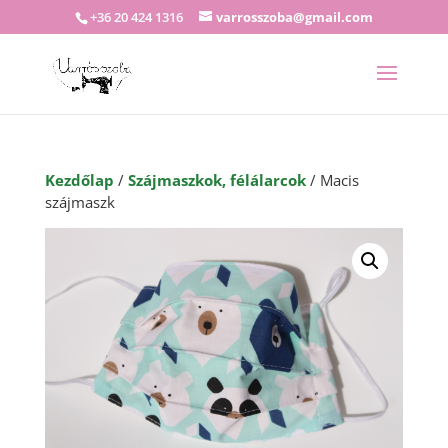
+36 20 424 1316
varrosszoba@gmail.com
Kezdőlap
/
Szájmaszkok, félálarcok
/ Macis
szájmaszk