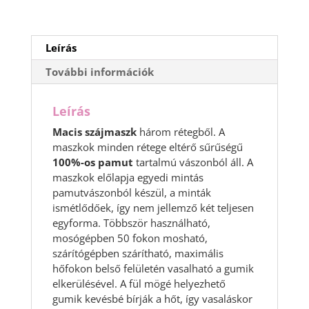
Leírás
További információk
Leírás
Macis szájmaszk
három rétegből. A
maszkok minden rétege eltérő sűrűségű
100%-os pamut
tartalmú vászonból áll. A
maszkok előlapja egyedi mintás
pamutvászonból készül, a minták
ismétlődőek, így nem jellemző két teljesen
egyforma. Többször használható,
mosógépben 50 fokon mosható,
szárítógépben szárítható, maximális
hőfokon belső felületén vasalható a gumik
elkerülésével. A fül mögé helyezhető
gumik kevésbé bírják a hőt, így vasaláskor