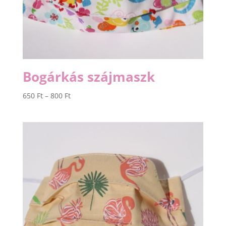
Bogárkás szájmaszk
Ártartomány:
650
Ft
–
800
Ft
650 Ft
-
800 Ft