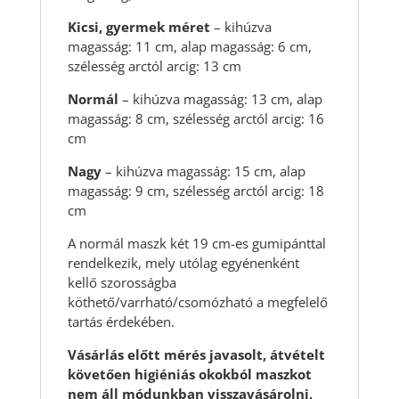
Kicsi, gyermek méret
– kihúzva
magasság: 11 cm, alap magasság: 6 cm,
szélesség arctól arcig: 13 cm
Normál
– kihúzva magasság: 13 cm, alap
magasság: 8 cm, szélesség arctól arcig: 16
cm
Nagy
– kihúzva magasság: 15 cm, alap
magasság: 9 cm, szélesség arctól arcig: 18
cm
A normál maszk két 19 cm-es gumipánttal
rendelkezik, mely utólag egyénenként
kellő szorosságba
köthető/varrható/csomózható a megfelelő
tartás érdekében.
Vásárlás előtt mérés javasolt, átvételt
követően higiéniás okokból maszkot
nem áll módunkban visszavásárolni,