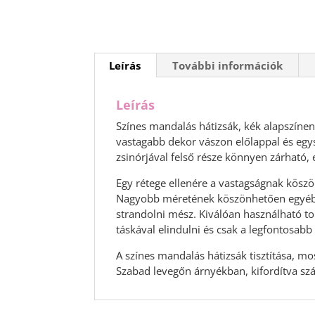
Leírás
További információk
Leírás
Színes mandalás hátizsák, kék alapszíne
vastagabb dekor vászon előlappal és egy
zsinórjával felső része könnyen zárható,
Egy rétege ellenére a vastagságnak köszö
Nagyobb méretének köszönhetően egyéb f
strandolni mész. Kiválóan használható t
táskával elindulni és csak a legfontosab
A színes mandalás hátizsák tisztítása, 
Szabad levegőn árnyékban, kifordítva szár