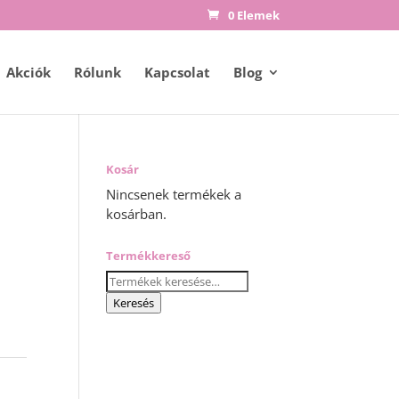
0 Elemek
Akciók
Rólunk
Kapcsolat
Blog
Kosár
Nincsenek termékek a
kosárban.
Termékkereső
Keresés
a
Keresés
következőre: