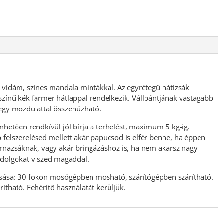
n vidám, színes mandala mintákkal. Az egyrétegű hátizsák
színű kék farmer hátlappal rendelkezik. Vállpántjának vastagabb
 egy mozdulattal összehúzható.
nhetően rendkívül jól bírja a terhelést, maximum 5 kg-ig.
elszerelésed mellett akár papucsod is elfér benne, ha éppen
ornazsáknak, vagy akár bringázáshoz is, ha nem akarsz nagy
b dolgokat viszed magaddal.
mosása: 30 fokon mosógépben mosható, szárítógépben szárítható.
ítható. Fehérítő használatát kerüljük.