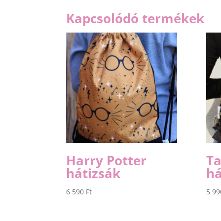
Kapcsolódó termékek
Harry Potter
T
hátizsák
há
6 590
Ft
5 9