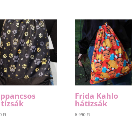
appancsos
Frida Kahlo
tizsák
hátizsák
90
Ft
6 990
Ft