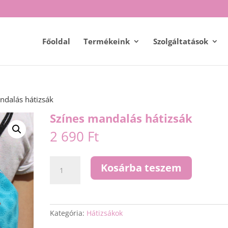
Főoldal
Termékeink
Szolgáltatások
ndalás hátizsák
Színes mandalás hátizsák
2 690
Ft
Színes
Kosárba teszem
mandalás
hátizsák
mennyiség
Kategória:
Hátizsákok