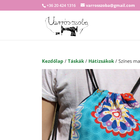
+36 20 424 1316
varrosszoba@gmail.com
Kezdőlap
/
Táskák
/
Hátizsákok
/ Színes ma