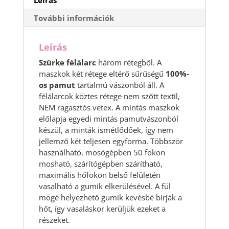
Leírás
További információk
Leírás
Szürke félálarc
három rétegből. A
maszkok két rétege eltérő sűrűségű
100%-
os pamut
tartalmú vászonból áll. A
félálarcok köztes rétege nem szőtt textil,
NEM ragasztós vetex. A mintás maszkok
előlapja egyedi mintás pamutvászonból
készül, a minták ismétlődőek, így nem
jellemző két teljesen egyforma. Többször
használható, mosógépben 50 fokon
mosható, szárítógépben szárítható,
maximális hőfokon belső felületén
vasalható a gumik elkerülésével. A fül
mögé helyezhető gumik kevésbé bírják a
hőt, így vasaláskor kerüljük ezeket a
részeket.