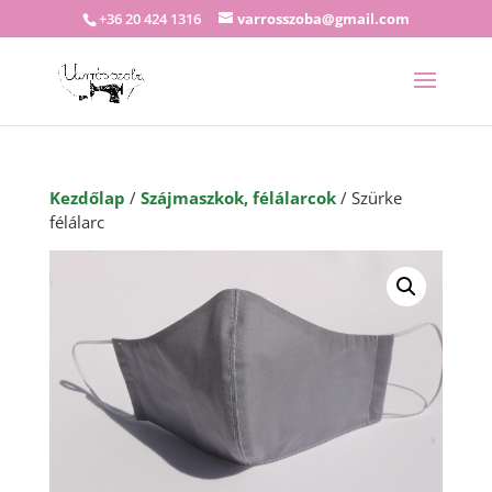
+36 20 424 1316
varrosszoba@gmail.com
Kezdőlap
/
Szájmaszkok, félálarcok
/ Szürke
félálarc