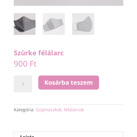
Szürke félálarc
900
Ft
Szürke
Kosárba teszem
félálarc
mennyiség
Kategória:
Szájmaszkok, félálarcok