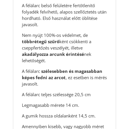
A félálarc belső felületére fertőtlenítő
folyadék felvihető, alapos szellőztetés után
hordható. Első használat előtt öblítése
javasolt.
Nem nyújt 100%-os védelmet, de
többrétegű szűrő
ként csökkenti a
cseppfertőzés veszélyét, illetve
akadályozza arcunk érintésé
nek
lehetőségét.
A félálarc
szélesebben és magasabban
képes fedni az arcot
, ez esetben is mérés
javasolt.
A félálarc teljes szélessége 20,5 cm
Legmagasabb mérete 14 cm.
A gumik hossza oldalanként 14,5 cm.
Amennyiben kisebb, vagy nagyobb méret