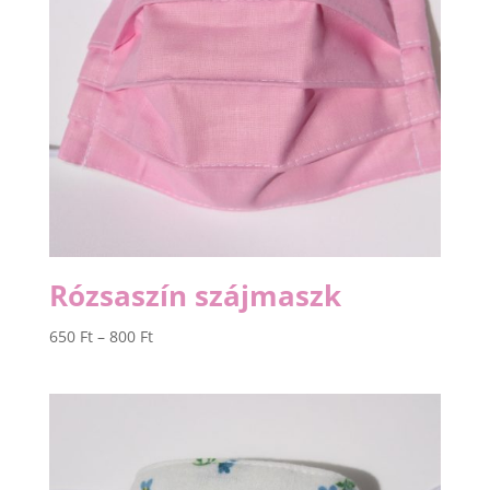
Rózsaszín szájmaszk
Ártartomány:
650
Ft
–
800
Ft
650 Ft
-
800 Ft