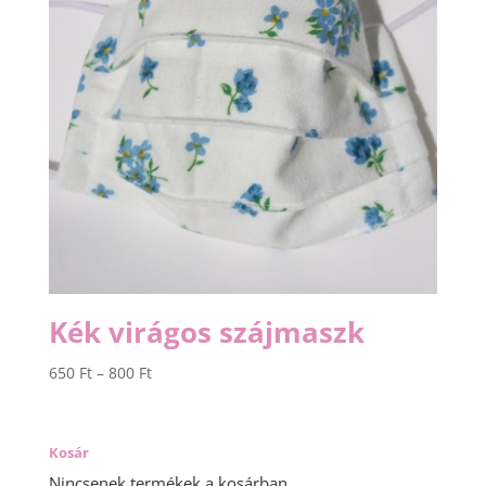
Kék virágos szájmaszk
Ártartomány:
650
Ft
–
800
Ft
650 Ft
-
800 Ft
Kosár
Nincsenek termékek a kosárban.