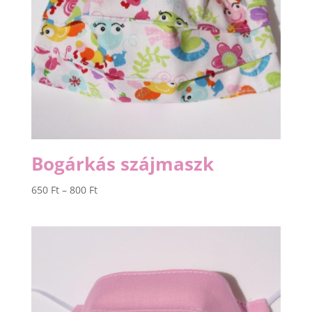
Bogárkás szájmaszk
Ártartomány:
650
Ft
–
800
Ft
650 Ft
-
800 Ft