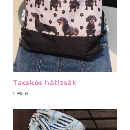
Tacskós hátizsák
5 990
Ft