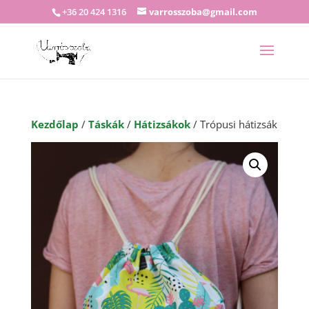
+36 20 424 1316
varrosszoba@gmail.com
Kezdőlap
/
Táskák
/
Hátizsákok
/ Trópusi hátizsák