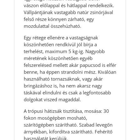
vászon előlappal és hátlappal rendelkezik.
Vállpántjának vastagabb natúr zsinórjával
felső része könnyen zárható, egy
mozdulattal összehúzható.
Egy rétege ellenére a vastagságnak
köszönhetően rendkívül jól bírja a
terhelést, maximum 5 kg-ig. Nagyobb
méretének köszönhetően egyéb
felszerelésed mellett akár papucsod is elfér
benne, ha éppen strandolni mész. Kiválóan
használható tornazsáknak, vagy akár
bringázáshoz is, ha nem akarsz nagy
táskával elindulni és csak a legfontosabb
dolgokat viszed magaddal.
A trópusi hátizsák tisztítása, mosása: 30
fokon mosógépben mosható,
szárítógépben szárítható. Szabad levegőn
árnyékban, kifordítva szárítható. Fehérítő
használatát kerüljük.