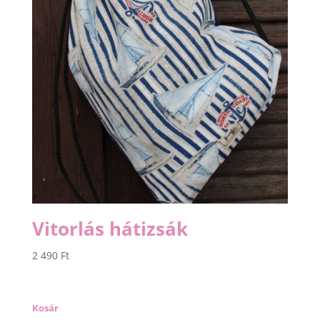
Vitorlás hátizsák
2 490
Ft
Kosár