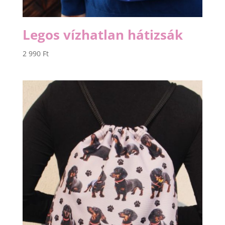
Legos vízhatlan hátizsák
2 990
Ft