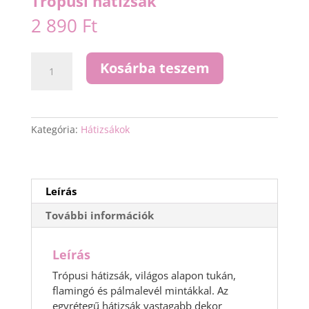
Trópusi hátizsák
2 890
Ft
Trópusi
Kosárba teszem
hátizsák
mennyiség
Kategória:
Hátizsákok
Leírás
További információk
Leírás
Trópusi hátizsák, világos alapon tukán,
flamingó és pálmalevél mintákkal. Az
egyrétegű hátizsák vastagabb dekor