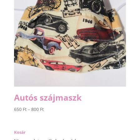
Autós szájmaszk
Ártartomány:
650
Ft
–
800
Ft
650 Ft
-
800 Ft
Kosár