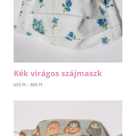
Kék virágos szájmaszk
Ártartomány:
650
Ft
–
800
Ft
650 Ft
-
800 Ft