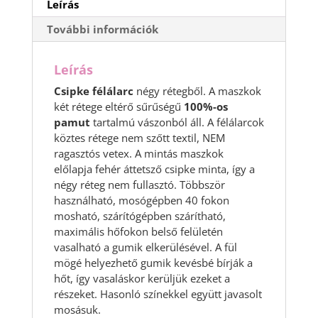
Leírás
További információk
Leírás
Csipke félálarc
négy rétegből. A maszkok
két rétege eltérő sűrűségű
100%-os
pamut
tartalmú vászonból áll. A félálarcok
köztes rétege nem szőtt textil, NEM
ragasztós vetex. A mintás maszkok
előlapja fehér áttetsző csipke minta, így a
négy réteg nem fullasztó. Többször
használható, mosógépben 40 fokon
mosható, szárítógépben szárítható,
maximális hőfokon belső felületén
vasalható a gumik elkerülésével. A fül
mögé helyezhető gumik kevésbé bírják a
hőt, így vasaláskor kerüljük ezeket a
részeket. Hasonló színekkel együtt javasolt
mosásuk.