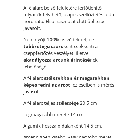
A félálarc belső felületére fertőtlenítő
folyadék felvihető, alapos szellőztetés után
hordható. Első használat előtt öblítése
javasolt.
Nem nyújt 100%-os védelmet, de
többrétegű szűrő
ként csökkenti a
cseppfertőzés veszélyét, illetve
akadályozza arcunk érintésé
nek
lehetőségét.
A félálarc
szélesebben és magasabban
képes fedni az arcot
, ez esetben is mérés
javasolt.
A félálarc teljes szélessége 20,5 cm
Legmagasabb mérete 14 cm.
A gumik hossza oldalanként 14,5 cm.
Amennyiben kisebb, vagy nagyobb méret