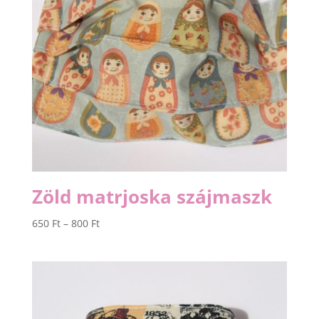
Zöld matrjoska szájmaszk
Ártartomány:
650
Ft
–
800
Ft
650 Ft
-
800 Ft