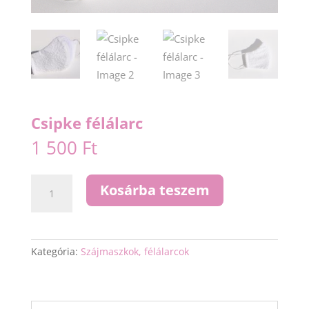
Csipke félálarc
1 500
Ft
Csipke
Kosárba teszem
félálarc
mennyiség
Kategória:
Szájmaszkok, félálarcok