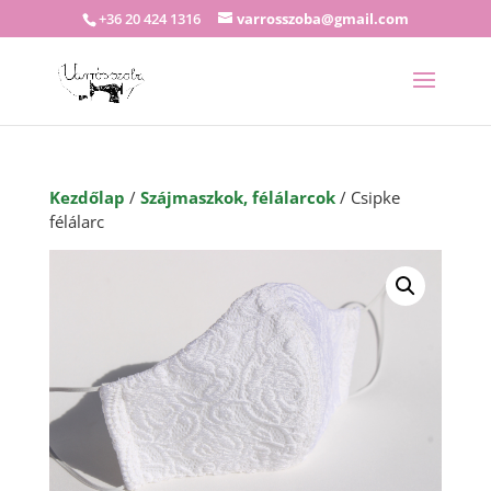
+36 20 424 1316
varrosszoba@gmail.com
Kezdőlap
/
Szájmaszkok, félálarcok
/ Csipke
félálarc